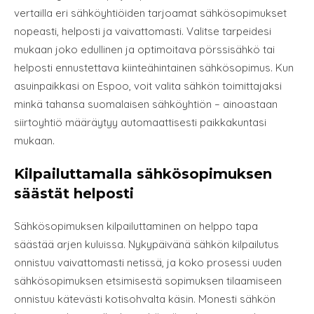
vertailla eri sähköyhtiöiden tarjoamat sähkösopimukset
nopeasti, helposti ja vaivattomasti. Valitse tarpeidesi
mukaan joko edullinen ja optimoitava pörssisähkö tai
helposti ennustettava kiinteähintainen sähkösopimus. Kun
asuinpaikkasi on Espoo, voit valita sähkön toimittajaksi
minkä tahansa suomalaisen sähköyhtiön – ainoastaan
siirtoyhtiö määräytyy automaattisesti paikkakuntasi
mukaan.
Kilpailuttamalla sähkösopimuksen
säästät helposti
Sähkösopimuksen kilpailuttaminen on helppo tapa
säästää arjen kuluissa. Nykypäivänä sähkön kilpailutus
onnistuu vaivattomasti netissä, ja koko prosessi uuden
sähkösopimuksen etsimisestä sopimuksen tilaamiseen
onnistuu kätevästi kotisohvalta käsin. Monesti sähkön