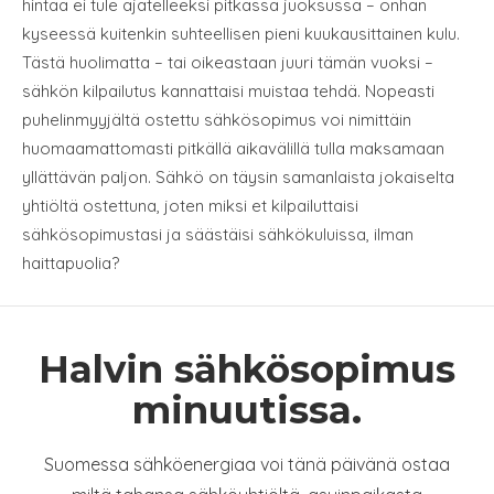
hintaa ei tule ajatelleeksi pitkässä juoksussa – onhan
kyseessä kuitenkin suhteellisen pieni kuukausittainen kulu.
Tästä huolimatta – tai oikeastaan juuri tämän vuoksi –
sähkön kilpailutus kannattaisi muistaa tehdä. Nopeasti
puhelinmyyjältä ostettu sähkösopimus voi nimittäin
huomaamattomasti pitkällä aikavälillä tulla maksamaan
yllättävän paljon. Sähkö on täysin samanlaista jokaiselta
yhtiöltä ostettuna, joten miksi et kilpailuttaisi
sähkösopimustasi ja säästäisi sähkökuluissa, ilman
haittapuolia?
Halvin sähkösopimus
minuutissa.
Suomessa sähköenergiaa voi tänä päivänä ostaa