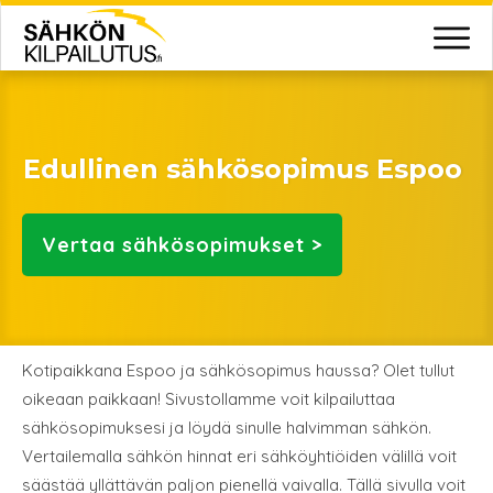
Edullinen sähkösopimus Espoo
Vertaa
sähkösopimukset >
Kotipaikkana Espoo ja sähkösopimus haussa? Olet tullut
oikeaan paikkaan! Sivustollamme voit kilpailuttaa
sähkösopimuksesi ja löydä sinulle halvimman sähkön.
Vertailemalla sähkön hinnat eri sähköyhtiöiden välillä voit
säästää yllättävän paljon pienellä vaivalla. Tällä sivulla voit