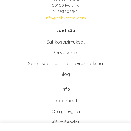
00100 Helsinki
Y: 2933035-3
info@sahkotesti.com
Lue lisää
Sähkösopimukse
t
Pörssisähkö
Sähkösopimus ilman perusmaksua
Blogi
Info
Tietoa meistä
Ota yhteyttä
Käyttöehdot