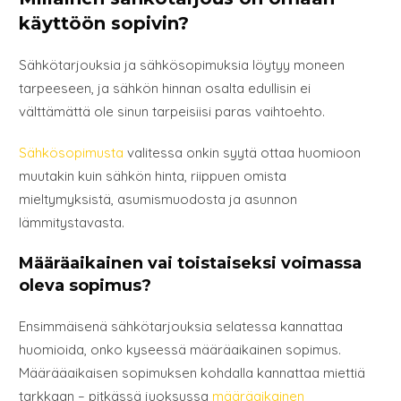
käyttöön sopivin?
Sähkötarjouksia ja sähkösopimuksia löytyy moneen
tarpeeseen, ja sähkön hinnan osalta edullisin ei
välttämättä ole sinun tarpeisiisi paras vaihtoehto.
Sähkösopimusta
valitessa onkin syytä ottaa huomioon
muutakin kuin sähkön hinta, riippuen omista
mieltymyksistä, asumismuodosta ja asunnon
lämmitystavasta.
Määräaikainen vai toistaiseksi voimassa
oleva sopimus?
Ensimmäisenä sähkötarjouksia selatessa kannattaa
huomioida, onko kyseessä määräaikainen sopimus.
Määrääaikaisen sopimuksen kohdalla kannattaa miettiä
tarkkaan – pitkässä juoksussa
määräaikainen