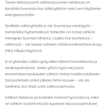
Toinen tärkeä pointti sähkötarjousten selailussa on
kiinnittää huomiota itse sähköyhtiöön sekä sen käyttämiin
energiamuotoihin.
Sinällään sähköyhtiöllä ei ole Suomessa merkitystä –
esimerkiksi Kymenlaakson Sähköltä voi ostaa sähköä
minnepäin Suomea tahansa. Lisäksi itse tuotteessa –
sähkössä – ole laadun suhteen mitään konkreettisia eroja,
mikä näkyisi käytössä.
Erot yhtiöiden välillä syntyvätkin lähinnä hinnoittelusta ja
asiakaspalvelusta. Jotkin yhtiöt myös tarjoavat
ensimmäisen kuukauden sähkön hintaa todella edulliseen
tarjoushintaan jonka jälkeen hinta nousee – ole siis
tarkkana, kun tilaat uutta sähkösopimusta.
Sähköä tilatessa on kuitenkin monesti hyvä katsoa, mikä
on sähkön tuotantomuoto kyseisen tarjoussopimuksen