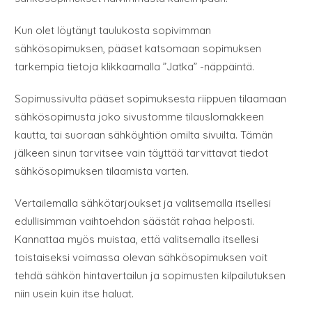
Kun olet löytänyt taulukosta sopivimman
sähkösopimuksen, pääset katsomaan sopimuksen
tarkempia tietoja klikkaamalla ”Jatka” -näppäintä.
Sopimussivulta pääset sopimuksesta riippuen tilaamaan
sähkösopimusta joko sivustomme tilauslomakkeen
kautta, tai suoraan sähköyhtiön omilta sivuilta. Tämän
jälkeen sinun tarvitsee vain täyttää tarvittavat tiedot
sähkösopimuksen tilaamista varten.
Vertailemalla sähkötarjoukset ja valitsemalla itsellesi
edullisimman vaihtoehdon säästät rahaa helposti.
Kannattaa myös muistaa, että valitsemalla itsellesi
toistaiseksi voimassa olevan sähkösopimuksen voit
tehdä sähkön hintavertailun ja sopimusten kilpailutuksen
niin usein kuin itse haluat.