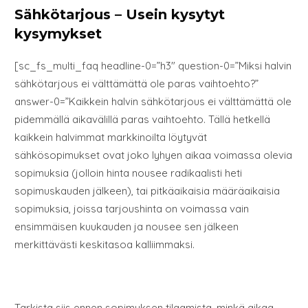
Sähkötarjous – Usein kysytyt
kysymykset
[sc_fs_multi_faq headline-0=”h3″ question-0=”Miksi halvin
sähkötarjous ei välttämättä ole paras vaihtoehto?”
answer-0=”Kaikkein halvin sähkötarjous ei välttämättä ole
pidemmällä aikavälillä paras vaihtoehto. Tällä hetkellä
kaikkein halvimmat markkinoilta löytyvät
sähkösopimukset ovat joko lyhyen aikaa voimassa olevia
sopimuksia (jolloin hinta nousee radikaalisti heti
sopimuskauden jälkeen), tai pitkäaikaisia määräaikaisia
sopimuksia, joissa tarjoushinta on voimassa vain
ensimmäisen kuukauden ja nousee sen jälkeen
merkittävästi keskitasoa kalliimmaksi.
Tarkista siis ennen sopimuksen tilaamista, minkä aikaa