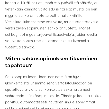
kohdalla. Mikäli haluat ympäristöystävällistä sähköä, ei
tietenkään kannata valita edullisinta sopimusta jos sen
myymä sähkö on tuotettu polttamalla kivihiiltä.
Vertailutaulukossamme voit valita, millä tuotantotavalla
vertailtavien sopimusten sähkö on tuotettu. Monet
sähköyhtiöt myös tarjoavat lisäpalveluja, joiden avulla
voit valita sopimuksellesi esimerkiksi tuulivoimalla
tuotettua sähköä.
Miten sähkösopimuksen tilaaminen
tapahtuu?
Sähkösopimuksen tilaaminen netistä on hyvin
yksinkertaista. Ensimmäisenä vertailutaulukkoon on
syötettävä arvioitu sähkönkulutus sekä haluamasi
vaihtoehdot sähkösopimukselle. Tämän jälkeen taulukko
päivittyy automaattisesti, näyttäen sinulle sopivimmat
sähkösopimukset halvimmasta kalleimpaan.