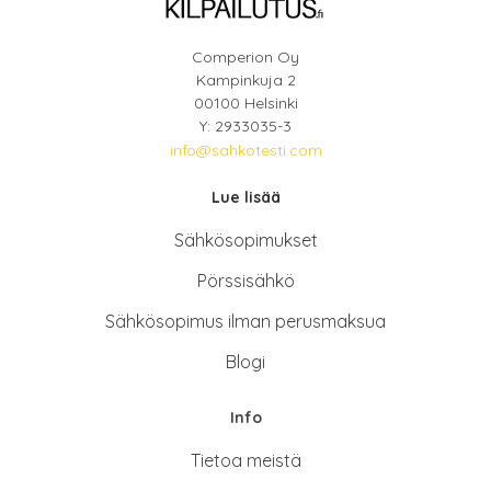
Comperion Oy
Kampinkuja 2
00100 Helsinki
Y: 2933035-3
info@sahkotesti.com
Lue lisää
Sähkösopimukse
t
Pörssisähkö
Sähkösopimus ilman perusmaksua
Blogi
Info
Tietoa meistä