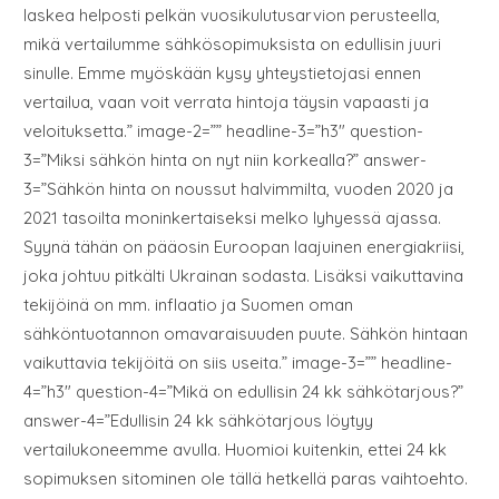
laskea helposti pelkän vuosikulutusarvion perusteella,
mikä vertailumme sähkösopimuksista on edullisin juuri
sinulle. Emme myöskään kysy yhteystietojasi ennen
vertailua, vaan voit verrata hintoja täysin vapaasti ja
veloituksetta.” image-2=”” headline-3=”h3″ question-
3=”Miksi sähkön hinta on nyt niin korkealla?” answer-
3=”Sähkön hinta on noussut halvimmilta, vuoden 2020 ja
2021 tasoilta moninkertaiseksi melko lyhyessä ajassa.
Syynä tähän on pääosin Euroopan laajuinen energiakriisi,
joka johtuu pitkälti Ukrainan sodasta. Lisäksi vaikuttavina
tekijöinä on mm. inflaatio ja Suomen oman
sähköntuotannon omavaraisuuden puute. Sähkön hintaan
vaikuttavia tekijöitä on siis useita.” image-3=”” headline-
4=”h3″ question-4=”Mikä on edullisin 24 kk sähkötarjous?”
answer-4=”Edullisin 24 kk sähkötarjous löytyy
vertailukoneemme avulla. Huomioi kuitenkin, ettei 24 kk
sopimuksen sitominen ole tällä hetkellä paras vaihtoehto.