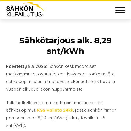
Sähkötarjous alk. 8,29
snt/kWh
Päivitetty 8.9.2023:
Sähkön keskimääräiset
markkinahinnat ovat hiljalleen laskeneet, jonka myötä
sähkösopimusten hinnat ovat laskeneet merkittävästi
vuoden alkupuoliskon huippuhinnoista.
Tällä hetkellä vertailumme halvin määräaikainen
sähkösopimus
KSS Valinta 24kk
, jossa sähkön hinnan
perusosuus on 8,29 snt/kWh (+-käyttövaikutus 5
snt/kWh).