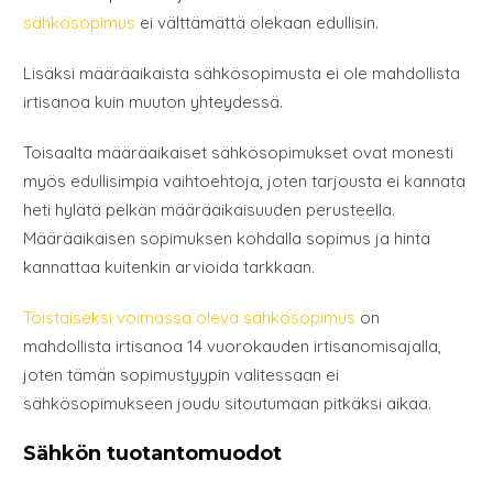
sähkösopimus
ei välttämättä olekaan edullisin.
Lisäksi määräaikaista sähkösopimusta ei ole mahdollista
irtisanoa kuin muuton yhteydessä.
Toisaalta määräaikaiset sähkösopimukset ovat monesti
myös edullisimpia vaihtoehtoja, joten tarjousta ei kannata
heti hylätä pelkän määräaikaisuuden perusteella.
Määräaikaisen sopimuksen kohdalla sopimus ja hinta
kannattaa kuitenkin arvioida tarkkaan.
Toistaiseksi voimassa oleva sähkösopimus
on
mahdollista irtisanoa 14 vuorokauden irtisanomisajalla,
joten tämän sopimustyypin valitessaan ei
sähkösopimukseen joudu sitoutumaan pitkäksi aikaa.
Sähkön tuotantomuodot