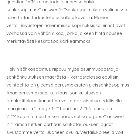
question-1=”Mikä on todellisuudessa halvin
sähkösopimus?” answer-1=”Sähkösopimuksen valinnassa
tulee hintaa tarkastella pitkällä aikavälillä. Monien
vertailusivustojen halvimmissa sopimuksissa hinnat ovat
voimassa vain vähän aikaa, jonka jälkeen hinta nousee
merkittävästi keskitasoa korkeammaksi.
Halvin sähkösopimus riippuu myös asuinmuodosta ja
sähkönkulutuksen määrästä – kerrostalossa edullisin
vaihtoehto on yleensä perusmaksuton yleissähkösopimus
ilman perusmaksua, kun taas ison kulutuksen
omakotitaloon kannattaa valita pörssisähkö edullisella
marginaalilla.” image-1=”” headline-2=”h3″ question-
2=”Mikä on tämän hetken paras sähkötarjous?” answer-
2=”Tämän hetken parhaan sähkötarjouksen löydät
sivustomme vertailukoneen avulla. Vertailukoneella voit