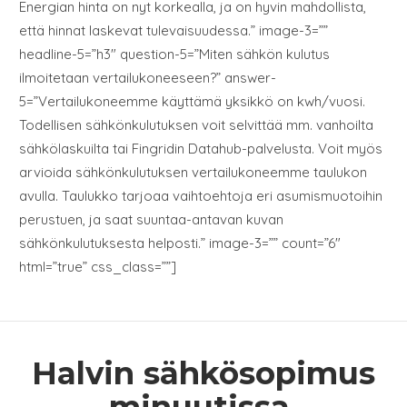
Energian hinta on nyt korkealla, ja on hyvin mahdollista,
että hinnat laskevat tulevaisuudessa.” image-3=””
headline-5=”h3″ question-5=”Miten sähkön kulutus
ilmoitetaan vertailukoneeseen?” answer-
5=”Vertailukoneemme käyttämä yksikkö on kwh/vuosi.
Todellisen sähkönkulutuksen voit selvittää mm. vanhoilta
sähkölaskuilta tai Fingridin Datahub-palvelusta. Voit myös
arvioida sähkönkulutuksen vertailukoneemme taulukon
avulla. Taulukko tarjoaa vaihtoehtoja eri asumismuotoihin
perustuen, ja saat suuntaa-antavan kuvan
sähkönkulutuksesta helposti.” image-3=”” count=”6″
html=”true” css_class=””]
Halvin sähkösopimus