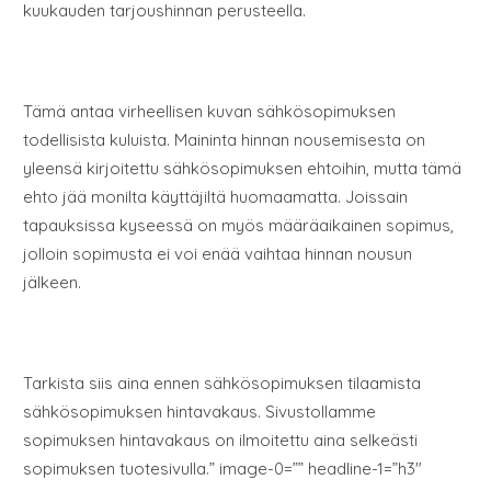
kuukauden tarjoushinnan perusteella.
Tämä antaa virheellisen kuvan sähkösopimuksen
todellisista kuluista. Maininta hinnan nousemisesta on
yleensä kirjoitettu sähkösopimuksen ehtoihin, mutta tämä
ehto jää monilta käyttäjiltä huomaamatta. Joissain
tapauksissa kyseessä on myös määräaikainen sopimus,
jolloin sopimusta ei voi enää vaihtaa hinnan nousun
jälkeen.
Tarkista siis aina ennen sähkösopimuksen tilaamista
sähkösopimuksen hintavakaus. Sivustollamme
sopimuksen hintavakaus on ilmoitettu aina selkeästi
sopimuksen tuotesivulla.” image-0=”” headline-1=”h3″