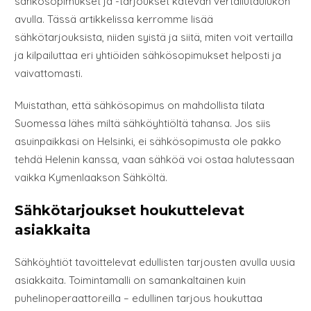
sähkösopimukset ja -tarjoukset kätevän vertailutaulukon
avulla. Tässä artikkelissa kerromme lisää
sähkötarjouksista, niiden syistä ja siitä, miten voit vertailla
ja kilpailuttaa eri yhtiöiden sähkösopimukset helposti ja
vaivattomasti.
Muistathan, että sähkösopimus on mahdollista tilata
Suomessa lähes miltä sähköyhtiöltä tahansa. Jos siis
asuinpaikkasi on Helsinki, ei sähkösopimusta ole pakko
tehdä Helenin kanssa, vaan sähköä voi ostaa halutessaan
vaikka Kymenlaakson Sähköltä.
Sähkötarjoukset houkuttelevat
asiakkaita
Sähköyhtiöt tavoittelevat edullisten tarjousten avulla uusia
asiakkaita. Toimintamalli on samankaltainen kuin
puhelinoperaattoreilla – edullinen tarjous houkuttaa