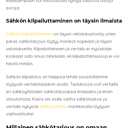
edullisempaan voi vuositasolla syntyä säästöä satoja
euroja.
Sähkön kilpailuttaminen on täysin ilmaista
Sähkön kilpailuttaminen
on täysin veloituksetonta, joten
paras sähkötarjous löytyy monesti nopeasti ja täysin
veloituksetta. Kilpailuttaminen ja vertailu ei myöskään
koskaan sido sinua mihinkään, eli kilpailuttamisessa ei voi
hävitä mitään.
Sähkön kilpailutus on helppoa tehdä sivustoltamme
löytyvän vertailutaulukon avulla. Taulukossa voit vertailla
eri sähköyhtiöiden sähkötarjouksia ilmaiseksi ja ilman
sitoutumista. Kaiva siis esille vanha sähkölaskusi ja
vertaile nykyistä
sähkön hintaa
markkinoilta löytyviin
vaihtoehtoihin.
Millainen sähkötarjous on omaan