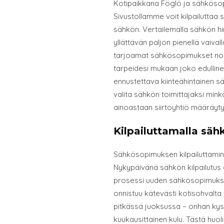
Kotipaikkana Föglö ja sähkösop
Sivustollamme voit kilpailuttaa
sähkön. Vertailemalla sähkön hin
yllättävän paljon pienellä vaivall
tarjoamat sähkösopimukset nopea
tarpeidesi mukaan joko edulline
ennustettava kiinteähintainen s
valita sähkön toimittajaksi mi
ainoastaan siirtoyhtiö määräyt
Kilpailuttamalla sä
Sähkösopimuksen kilpailuttamin
Nykypäivänä sähkön kilpailutus 
prosessi uuden sähkösopimukse
onnistuu kätevästi kotisohvalta 
pitkässä juoksussa – onhan kyse
kuukausittainen kulu. Tästä huol