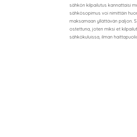
sähkön kilpailutus kannattaisi 
sähkösopimus voi nimittäin huom
maksamaan yllättävän paljon. Sä
ostettuna, joten miksi et kilpail
sähkökuluissa, ilman haittapuoli