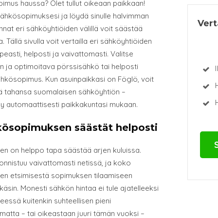
imus haussa? Olet tullut oikeaan paikkaan!
 sähkösopimuksesi ja löydä sinulle halvimman
Ver
nat eri sähköyhtiöiden välillä voit säästää
a. Tällä sivulla voit vertailla eri sähköyhtiöiden
sti, helposti ja vaivattomasti. Valitse
n ja optimoitava pörssisähkö tai helposti
I
ähkösopimus. Kun asuinpaikkasi on Föglö, voit
nkä tahansa suomalaisen sähköyhtiön –
H
yy automaattisesti paikkakuntasi mukaan.
hkösopimuksen säästät helposti
en on helppo tapa säästää arjen kuluissa.
onnistuu vaivattomasti netissä, ja koko
n etsimisestä sopimuksen tilaamiseen
käsin. Monesti sähkön hintaa ei tule ajatelleeksi
essä kuitenkin suhteellisen pieni
imatta – tai oikeastaan juuri tämän vuoksi –