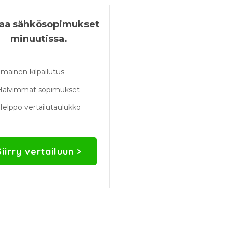
taa sähkösopimukset
minuutissa.
lmainen kilpailutus
Halvimmat sopimukset
elppo vertailutaulukko
Siirry vertailuun >