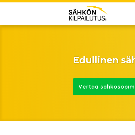
Edullinen s
Vertaa
sähkösopim