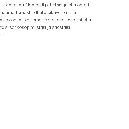
muistaa tehdä. Nopeasti puhelinmyyjältä ostettu
aamattomasti pitkällä aikavälillä tulla
hkö on täysin samanlaista jokaiselta yhtiöltä
uttaisi sähkösopimustasi ja säästäisi
a?