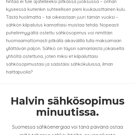
hintaa ei tule ajatelleeksi pitkässä juoksussa – onhan
kyseessä kuitenkin suhteellisen pieni kuukausittainen kulu.
Tästä huolimatta – tai oikeastaan juuri tämän vuoksi –
sähkön kilpailutus kannattaisi muistaa tehdä. Nopeasti
puhelinmyyjältä ostettu sähkösopimus voi nimittäin
huomaamattomasti pitkällä aikavälillä tulla maksamaan
yllättävän paljon. Sähkö on täysin samanlaista jokaiselta
yhtiöltä ostettuna, joten miksi et kilpailuttaisi
sähkösopimustasi ja säästäisi sähkökuluissa, ilman
haittapuolia?
Halvin sähkösopimus
minuutissa.
Suomessa sähköenergiaa voi tänä päivänä ostaa