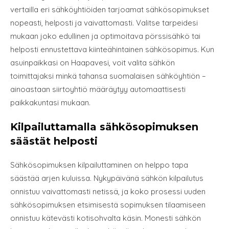
vertailla eri sähköyhtiöiden tarjoamat sähkösopimukset
nopeasti, helposti ja vaivattomasti. Valitse tarpeidesi
mukaan joko edullinen ja optimoitava pörssisähkö tai
helposti ennustettava kiinteähintainen sähkösopimus. Kun
asuinpaikkasi on Haapavesi, voit valita sähkön
toimittajaksi minkä tahansa suomalaisen sähköyhtiön –
ainoastaan siirtoyhtiö määräytyy automaattisesti
paikkakuntasi mukaan.
Kilpailuttamalla sähkösopimuksen
säästät helposti
Sähkösopimuksen kilpailuttaminen on helppo tapa
säästää arjen kuluissa. Nykypäivänä sähkön kilpailutus
onnistuu vaivattomasti netissä, ja koko prosessi uuden
sähkösopimuksen etsimisestä sopimuksen tilaamiseen
onnistuu kätevästi kotisohvalta käsin. Monesti sähkön