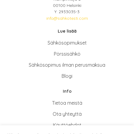
00100 Helsinki
Y: 2933035-3
info@sahkotesti.com
Lue lisää
Sähkösopimukse
t
Pörssisähkö
Sähkösopimus ilman perusmaksua
Blogi
Info
Tietoa meistä
Ota yhteyttä
Käyttöehdot