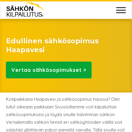
Edullinen sähkösopimus
Haapavesi
Vertaa
sähkösopimukset >
Kotipaikkana Haapavesi ja sähkösopimus haussa? Olet
tullut oikeaan paikkaan! Sivustollamme voit kilpailuttaa
sähkösopimuksesi ja löydä sinulle halvimman sähkön.
Vertailemalla sähkön hinnat eri sähköyhtiöiden välillä voit
säästää yllättävän paljon pienellä vaivalla. Tällä sivulla voit