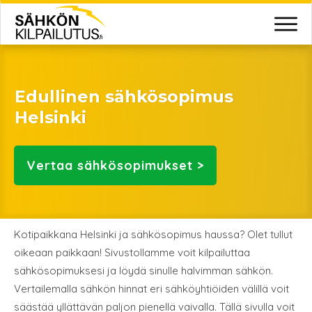
Edullinen sähkösopimus
Helsinki
Vertaa
sähkösopimukset >
Kotipaikkana Helsinki ja sähkösopimus haussa? Olet tullut
oikeaan paikkaan! Sivustollamme voit kilpailuttaa
sähkösopimuksesi ja löydä sinulle halvimman sähkön.
Vertailemalla sähkön hinnat eri sähköyhtiöiden välillä voit
säästää yllättävän paljon pienellä vaivalla. Tällä sivulla voit