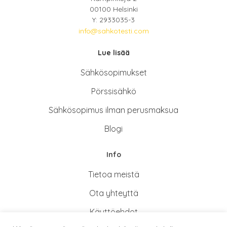
00100 Helsinki
Y: 2933035-3
info@sahkotesti.com
Lue lisää
Sähkösopimukse
t
Pörssisähkö
Sähkösopimus ilman perusmaksua
Blogi
Info
Tietoa meistä
Ota yhteyttä
Käyttöehdot