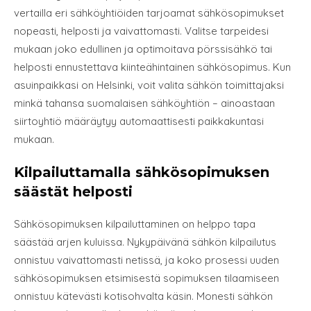
vertailla eri sähköyhtiöiden tarjoamat sähkösopimukset
nopeasti, helposti ja vaivattomasti. Valitse tarpeidesi
mukaan joko edullinen ja optimoitava pörssisähkö tai
helposti ennustettava kiinteähintainen sähkösopimus. Kun
asuinpaikkasi on Helsinki, voit valita sähkön toimittajaksi
minkä tahansa suomalaisen sähköyhtiön – ainoastaan
siirtoyhtiö määräytyy automaattisesti paikkakuntasi
mukaan.
Kilpailuttamalla sähkösopimuksen
säästät helposti
Sähkösopimuksen kilpailuttaminen on helppo tapa
säästää arjen kuluissa. Nykypäivänä sähkön kilpailutus
onnistuu vaivattomasti netissä, ja koko prosessi uuden
sähkösopimuksen etsimisestä sopimuksen tilaamiseen
onnistuu kätevästi kotisohvalta käsin. Monesti sähkön