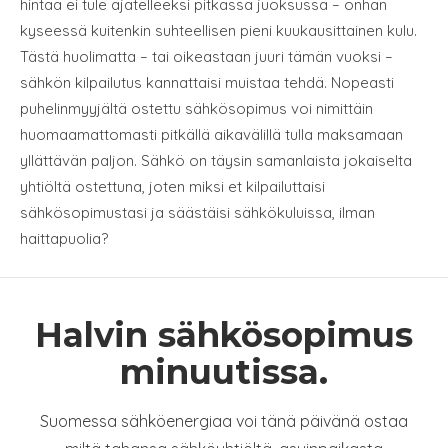
hintaa ei tule ajatelleeksi pitkässä juoksussa – onhan
kyseessä kuitenkin suhteellisen pieni kuukausittainen kulu.
Tästä huolimatta – tai oikeastaan juuri tämän vuoksi –
sähkön kilpailutus kannattaisi muistaa tehdä. Nopeasti
puhelinmyyjältä ostettu sähkösopimus voi nimittäin
huomaamattomasti pitkällä aikavälillä tulla maksamaan
yllättävän paljon. Sähkö on täysin samanlaista jokaiselta
yhtiöltä ostettuna, joten miksi et kilpailuttaisi
sähkösopimustasi ja säästäisi sähkökuluissa, ilman
haittapuolia?
Halvin sähkösopimus
minuutissa.
Suomessa sähköenergiaa voi tänä päivänä ostaa