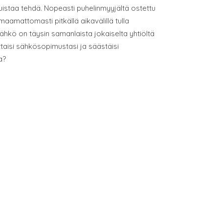
muistaa tehdä. Nopeasti puhelinmyyjältä ostettu
aamattomasti pitkällä aikavälillä tulla
hkö on täysin samanlaista jokaiselta yhtiöltä
uttaisi sähkösopimustasi ja säästäisi
a?