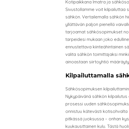
Kotipaikkana Imatra ja sähköso
Sivustollamme voit kilpailuttaa
sähkön. Vertailemalla sähkön hin
yllättävän paljon pienellä vaivall
tarjoamat sähkösopimukset nopea
tarpeidesi mukaan joko edulline
ennustettava kiinteähintainen s
valita sähkön toimittajaksi mi
ainoastaan siirtoyhtiö määräyt
Kilpailuttamalla sä
Sähkösopimuksen kilpailuttamin
Nykypäivänä sähkön kilpailutus 
prosessi uuden sähkösopimukse
onnistuu kätevästi kotisohvalta 
pitkässä juoksussa – onhan kyse
kuukausittainen kulu. Tästä huol