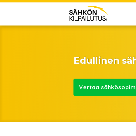
Edullinen s
Vertaa
sähkösopim