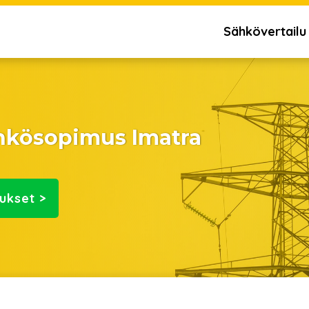
Sähkövertailu
ähkösopimus Imatra
ukset >