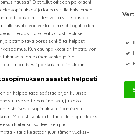
pimus haussa? Olet tullut oikeaan paikkaan!
 sähkösopimuksesi ja löydä sinulle halvimman
Ver
nat eri sähköyhtiöiden välillä voit säästää
a. Tällä sivulla voit vertailla eri sähköyhtiöiden
sti, helposti ja vaivattomasti. Valitse
n ja optimoitava pörssisähkö tai helposti
I
ähkösopimus. Kun asuinpaikkasi on Imatra, voit
nkä tahansa suomalaisen sähköyhtiön –
H
yy automaattisesti paikkakuntasi mukaan.
hkösopimuksen säästät helposti
en on helppo tapa säästää arjen kuluissa.
onnistuu vaivattomasti netissä, ja koko
n etsimisestä sopimuksen tilaamiseen
käsin. Monesti sähkön hintaa ei tule ajatelleeksi
essä kuitenkin suhteellisen pieni
imatta – tai oikeastaan juuri tämän vuoksi –