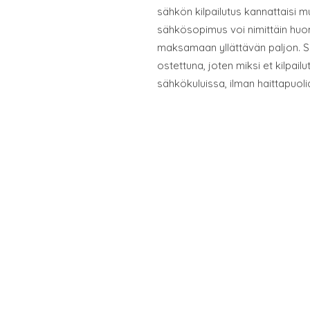
sähkön kilpailutus kannattaisi 
sähkösopimus voi nimittäin huom
maksamaan yllättävän paljon. Sä
ostettuna, joten miksi et kilpail
sähkökuluissa, ilman haittapuoli