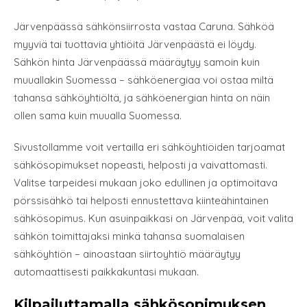
Järvenpäässä sähkönsiirrosta vastaa Caruna. Sähköä
myyviä tai tuottavia yhtiöitä Järvenpäästä ei löydy.
Sähkön hinta Järvenpäässä määräytyy samoin kuin
muuallakin Suomessa – sähköenergiaa voi ostaa miltä
tahansa sähköyhtiöltä, ja sähköenergian hinta on näin
ollen sama kuin muualla Suomessa.
Sivustollamme voit vertailla eri sähköyhtiöiden tarjoamat
sähkösopimukset nopeasti, helposti ja vaivattomasti.
Valitse tarpeidesi mukaan joko edullinen ja optimoitava
pörssisähkö tai helposti ennustettava kiinteähintainen
sähkösopimus. Kun asuinpaikkasi on Järvenpää, voit valita
sähkön toimittajaksi minkä tahansa suomalaisen
sähköyhtiön – ainoastaan siirtoyhtiö määräytyy
automaattisesti paikkakuntasi mukaan.
Kilpailuttamalla sähkösopimuksen