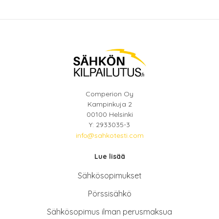
Comperion Oy
Kampinkuja 2
00100 Helsinki
Y: 2933035-3
info@sahkotesti.com
Lue lisää
Sähkösopimukse
t
Pörssisähkö
Sähkösopimus ilman perusmaksua