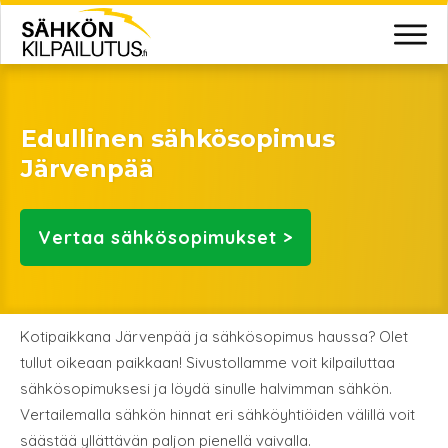
Edullinen sähkösopimus
Järvenpää
Vertaa
sähkösopimukset >
Kotipaikkana Järvenpää ja sähkösopimus haussa? Olet
tullut oikeaan paikkaan! Sivustollamme voit kilpailuttaa
sähkösopimuksesi ja löydä sinulle halvimman sähkön.
Vertailemalla sähkön hinnat eri sähköyhtiöiden välillä voit
säästää yllättävän paljon pienellä vaivalla.