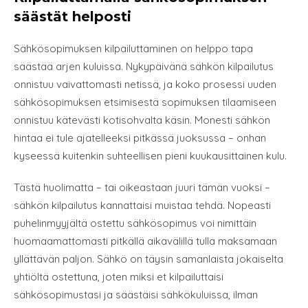
säästät helposti
Sähkösopimuksen kilpailuttaminen on helppo tapa
säästää arjen kuluissa. Nykypäivänä sähkön kilpailutus
onnistuu vaivattomasti netissä, ja koko prosessi uuden
sähkösopimuksen etsimisestä sopimuksen tilaamiseen
onnistuu kätevästi kotisohvalta käsin. Monesti sähkön
hintaa ei tule ajatelleeksi pitkässä juoksussa – onhan
kyseessä kuitenkin suhteellisen pieni kuukausittainen kulu.
Tästä huolimatta – tai oikeastaan juuri tämän vuoksi –
sähkön kilpailutus kannattaisi muistaa tehdä. Nopeasti
puhelinmyyjältä ostettu sähkösopimus voi nimittäin
huomaamattomasti pitkällä aikavälillä tulla maksamaan
yllättävän paljon. Sähkö on täysin samanlaista jokaiselta
yhtiöltä ostettuna, joten miksi et kilpailuttaisi
sähkösopimustasi ja säästäisi sähkökuluissa, ilman