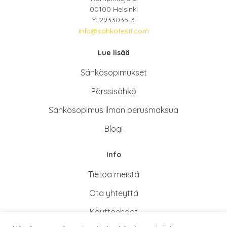
00100 Helsinki
Y: 2933035-3
info@sahkotesti.com
Lue lisää
Sähkösopimukse
t
Pörssisähkö
Sähkösopimus ilman perusmaksua
Blogi
Info
Tietoa meistä
Ota yhteyttä
Käyttöehdot