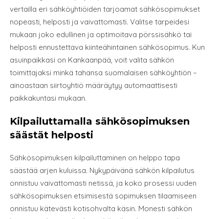
vertailla eri sähköyhtiöiden tarjoamat sähkösopimukset
nopeasti, helposti ja vaivattomasti. Valitse tarpeidesi
mukaan joko edullinen ja optimoitava pörssisähkö tai
helposti ennustettava kiinteähintainen sähkösopimus. Kun
asuinpaikkasi on Kankaanpää, voit valita sähkön
toimittajaksi minkä tahansa suomalaisen sähköyhtiön –
ainoastaan siirtoyhtiö määräytyy automaattisesti
paikkakuntasi mukaan.
Kilpailuttamalla sähkösopimuksen
säästät helposti
Sähkösopimuksen kilpailuttaminen on helppo tapa
säästää arjen kuluissa. Nykypäivänä sähkön kilpailutus
onnistuu vaivattomasti netissä, ja koko prosessi uuden
sähkösopimuksen etsimisestä sopimuksen tilaamiseen
onnistuu kätevästi kotisohvalta käsin. Monesti sähkön