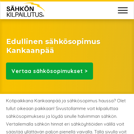
Edullinen sähkösopimus
Kankaanpää
Vertaa
sähkösopimukset >
Kotipaikkana Kankaanpää ja sähkösopimus haussa? Olet
tullut oikeaan paikkaan! Sivustollamme voit kilpailuttaa
sähkösopimuksesi ja löydä sinulle halvimman sähkön.
Vertailemalla sähkön hinnat eri sähköyhtiöiden välillä voit
säästää yllättävän paljon pienellä vaivalla. Tällä sivulla voit