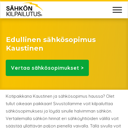
Edullinen sähkösopimus
Kaustinen
Vertaa
sähkösopimukset >
Kotipaikkana Kaustinen ja sähkösopimus haussa? Olet
tullut oikeaan paikkaan! Sivustollamme voit kilpailuttaa
sähkösopimuksesi ja löydä sinulle halvimman sähkön.
Vertailemalla sähkön hinnat eri sähköyhtiöiden välillä voit
säästää yllättävän paljon pienellä vaivalla. Tällä sivulla voit