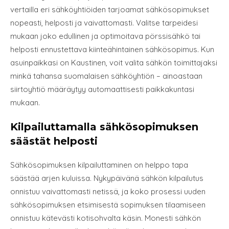
vertailla eri sähköyhtiöiden tarjoamat sähkösopimukset
nopeasti, helposti ja vaivattomasti. Valitse tarpeidesi
mukaan joko edullinen ja optimoitava pörssisähkö tai
helposti ennustettava kiinteähintainen sähkösopimus. Kun
asuinpaikkasi on Kaustinen, voit valita sähkön toimittajaksi
minkä tahansa suomalaisen sähköyhtiön – ainoastaan
siirtoyhtiö määräytyy automaattisesti paikkakuntasi
mukaan.
Kilpailuttamalla sähkösopimuksen
säästät helposti
Sähkösopimuksen kilpailuttaminen on helppo tapa
säästää arjen kuluissa. Nykypäivänä sähkön kilpailutus
onnistuu vaivattomasti netissä, ja koko prosessi uuden
sähkösopimuksen etsimisestä sopimuksen tilaamiseen
onnistuu kätevästi kotisohvalta käsin. Monesti sähkön