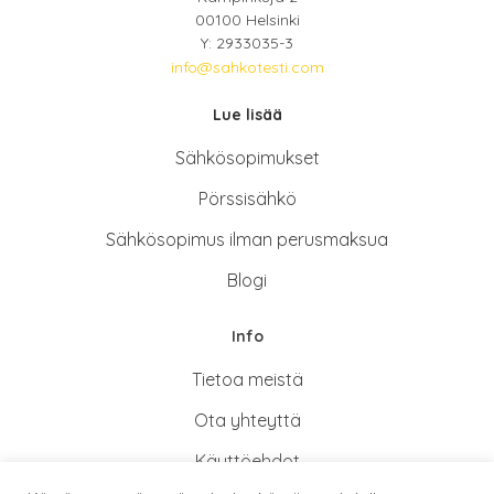
00100 Helsinki
Y: 2933035-3
info@sahkotesti.com
Lue lisää
Sähkösopimukse
t
Pörssisähkö
Sähkösopimus ilman perusmaksua
Blogi
Info
Tietoa meistä
Ota yhteyttä
Käyttöehdot