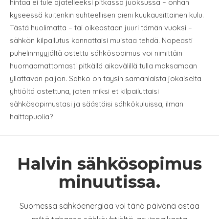
hintaa ei tule ajatelleeksi pitkässä juoksussa – onhan
kyseessä kuitenkin suhteellisen pieni kuukausittainen kulu.
Tästä huolimatta – tai oikeastaan juuri tämän vuoksi –
sähkön kilpailutus kannattaisi muistaa tehdä. Nopeasti
puhelinmyyjältä ostettu sähkösopimus voi nimittäin
huomaamattomasti pitkällä aikavälillä tulla maksamaan
yllättävän paljon. Sähkö on täysin samanlaista jokaiselta
yhtiöltä ostettuna, joten miksi et kilpailuttaisi
sähkösopimustasi ja säästäisi sähkökuluissa, ilman
haittapuolia?
Halvin sähkösopimus
minuutissa.
Suomessa sähköenergiaa voi tänä päivänä ostaa