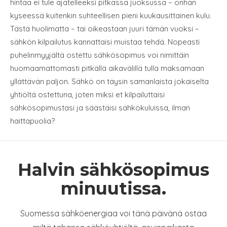
hintaa ei tule ajatelleeksi pitkässä juoksussa – onhan
kyseessä kuitenkin suhteellisen pieni kuukausittainen kulu.
Tästä huolimatta – tai oikeastaan juuri tämän vuoksi –
sähkön kilpailutus kannattaisi muistaa tehdä. Nopeasti
puhelinmyyjältä ostettu sähkösopimus voi nimittäin
huomaamattomasti pitkällä aikavälillä tulla maksamaan
yllättävän paljon. Sähkö on täysin samanlaista jokaiselta
yhtiöltä ostettuna, joten miksi et kilpailuttaisi
sähkösopimustasi ja säästäisi sähkökuluissa, ilman
haittapuolia?
Halvin sähkösopimus
minuutissa.
Suomessa sähköenergiaa voi tänä päivänä ostaa