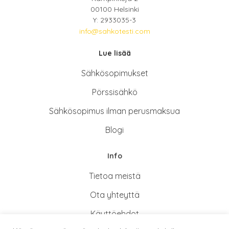
00100 Helsinki
Y: 2933035-3
info@sahkotesti.com
Lue lisää
Sähkösopimukse
t
Pörssisähkö
Sähkösopimus ilman perusmaksua
Blogi
Info
Tietoa meistä
Ota yhteyttä
Käyttöehdot