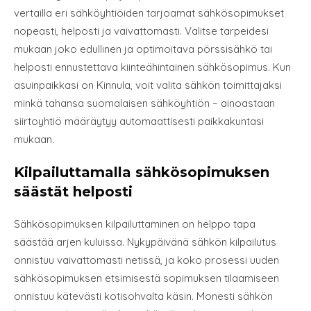
vertailla eri sähköyhtiöiden tarjoamat sähkösopimukset
nopeasti, helposti ja vaivattomasti. Valitse tarpeidesi
mukaan joko edullinen ja optimoitava pörssisähkö tai
helposti ennustettava kiinteähintainen sähkösopimus. Kun
asuinpaikkasi on Kinnula, voit valita sähkön toimittajaksi
minkä tahansa suomalaisen sähköyhtiön – ainoastaan
siirtoyhtiö määräytyy automaattisesti paikkakuntasi
mukaan.
Kilpailuttamalla sähkösopimuksen
säästät helposti
Sähkösopimuksen kilpailuttaminen on helppo tapa
säästää arjen kuluissa. Nykypäivänä sähkön kilpailutus
onnistuu vaivattomasti netissä, ja koko prosessi uuden
sähkösopimuksen etsimisestä sopimuksen tilaamiseen
onnistuu kätevästi kotisohvalta käsin. Monesti sähkön