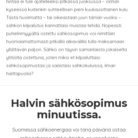
hintaa ei tule ajatelleeksi pitkässä juoksussa – onhan
kyseessä kuitenkin suhteellisen pieni kuukausittainen kulu.
Tästä huolimatta – tai oikeastaan juuri tämän vuoksi –
sähkön kilpailutus kannattaisi muistaa tehdä. Nopeasti
puhelinmyyjältä ostettu sähkösopimus voi nimittäin
huomaamattomasti pitkällä aikavälillä tulla maksamaan
yllättävän paljon. Sähkö on täysin samanlaista jokaiselta
yhtiöltä ostettuna, joten miksi et kilpailuttaisi
sähkösopimustasi ja säästäisi sähkökuluissa, ilman
haittapuolia?
Halvin sähkösopimus
minuutissa.
Suomessa sähköenergiaa voi tänä päivänä ostaa