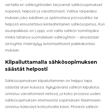
vertailla eri sähköyhtiöiden tarjoamat sähkösopimukset
nopeasti, helposti ja vaivattomasti. Valitse tarpeidesi
mukaan joko edullinen ja optimoitava pörssisähkö tai
helposti ennustettava kiinteähintainen sähkösopimus. Kun
asuinpaikkasi on Loppi, voit valita sähkön toimittajaksi
minkä tahansa suomalaisen sähköyhtiön – ainoastaan
siirtoyhtiö määräytyy automaattisesti paikkakuntasi
mukaan.
Kilpailuttamalla sähkösopimuksen
säästät helposti
Sähkösopimuksen kilpailuttaminen on helppo tapa
säästää arjen kuluissa. Nykypäivänä sähkön kilpailutus
onnistuu vaivattomasti netissä, ja koko prosessi uuden
sähkösopimuksen etsimisestä sopimuksen tilaamiseen
onnistuu kätevästi kotisohvalta käsin. Monesti sähkön