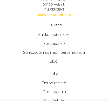
00100 Helsinki
Y: 2933035-3
info@sahkotesti.com
Lue lisää
Sähkösopimukse
t
Pörssisähkö
Sähkösopimus ilman perusmaksua
Blogi
Info
Tietoa meistä
Ota yhteyttä
Käyttöehdot