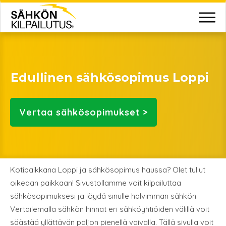
Edullinen sähkösopimus Loppi
Vertaa
sähkösopimukset >
Kotipaikkana Loppi ja sähkösopimus haussa? Olet tullut
oikeaan paikkaan! Sivustollamme voit kilpailuttaa
sähkösopimuksesi ja löydä sinulle halvimman sähkön.
Vertailemalla sähkön hinnat eri sähköyhtiöiden välillä voit
säästää yllättävän paljon pienellä vaivalla. Tällä sivulla voit