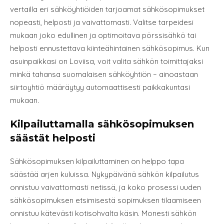
vertailla eri sähköyhtiöiden tarjoamat sähkösopimukset
nopeasti, helposti ja vaivattomasti. Valitse tarpeidesi
mukaan joko edullinen ja optimoitava pörssisähkö tai
helposti ennustettava kiinteähintainen sähkösopimus. Kun
asuinpaikkasi on Loviisa, voit valita sähkön toimittajaksi
minkä tahansa suomalaisen sähköyhtiön – ainoastaan
siirtoyhtiö määräytyy automaattisesti paikkakuntasi
mukaan.
Kilpailuttamalla sähkösopimuksen
säästät helposti
Sähkösopimuksen kilpailuttaminen on helppo tapa
säästää arjen kuluissa. Nykypäivänä sähkön kilpailutus
onnistuu vaivattomasti netissä, ja koko prosessi uuden
sähkösopimuksen etsimisestä sopimuksen tilaamiseen
onnistuu kätevästi kotisohvalta käsin. Monesti sähkön