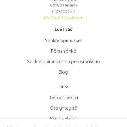
00100 Helsinki
Y: 2933035-3
info@sahkotesti.com
Lue lisää
Sähkösopimukse
t
Pörssisähkö
Sähkösopimus ilman perusmaksua
Blogi
Info
Tietoa meistä
Ota yhteyttä
Käyttöehdot