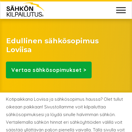
Edullinen sähkösopimus
Loviisa
Vertaa
sähkösopimukset >
Kotipaikkana Loviisa ja sähkösopimus haussa? Olet tullut
oikeaan paikkaan! Sivustollamme voit kilpailuttaa
sähkösopimuksesi ja löydä sinulle halvimman sähkön.
Vertailemalla sähkön hinnat eri sähköyhtiöiden välillä voit
säästää yllättävän paljon pienellä vaivalla. Tällä sivulla voit