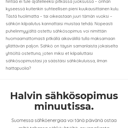
hintaa ei tule ajatelleeksi pitkässä juoksussa – onhan
kyseessä kuitenkin suhteellisen pieni kuukausittainen kulu.
Tästä huolimatta – tai oikeastaan juuri tämän vuoksi –
sähkön kilpailutus kannattaisi muistaa tehdä. Nopeasti
puhelinmyyjältä ostettu sähkösopimus voi nimittäin
huomaamattomasti pitkällä aikavälillä tulla maksamaan
yllättävän paljon. Sähkö on täysin samanlaista jokaiselta
yhtiöltä ostettuna, joten miksi et kilpailuttaisi
sähkösopimustasi ja säästäisi sähkökuluissa, ilman
haittapuolia?
Halvin sähkösopimus
minuutissa.
Suomessa sähköenergiaa voi tänä päivänä ostaa