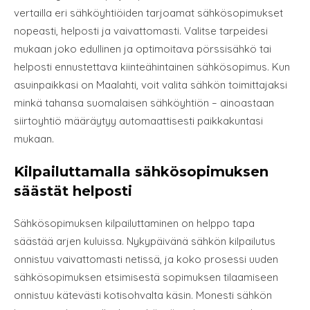
vertailla eri sähköyhtiöiden tarjoamat sähkösopimukset
nopeasti, helposti ja vaivattomasti. Valitse tarpeidesi
mukaan joko edullinen ja optimoitava pörssisähkö tai
helposti ennustettava kiinteähintainen sähkösopimus. Kun
asuinpaikkasi on Maalahti, voit valita sähkön toimittajaksi
minkä tahansa suomalaisen sähköyhtiön – ainoastaan
siirtoyhtiö määräytyy automaattisesti paikkakuntasi
mukaan.
Kilpailuttamalla sähkösopimuksen
säästät helposti
Sähkösopimuksen kilpailuttaminen on helppo tapa
säästää arjen kuluissa. Nykypäivänä sähkön kilpailutus
onnistuu vaivattomasti netissä, ja koko prosessi uuden
sähkösopimuksen etsimisestä sopimuksen tilaamiseen
onnistuu kätevästi kotisohvalta käsin. Monesti sähkön