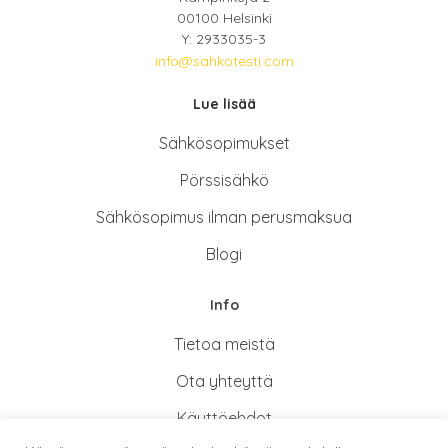
00100 Helsinki
Y: 2933035-3
info@sahkotesti.com
Lue lisää
Sähkösopimukse
t
Pörssisähkö
Sähkösopimus ilman perusmaksua
Blogi
Info
Tietoa meistä
Ota yhteyttä
Käyttöehdot