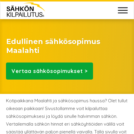
Edullinen sähkösopimus
Maalahti
Vertaa
sähkösopimukset >
Kotipaikkana Maalahti ja sähkösopimus haussa? Olet tullut
oikeaan paikkaan! Sivustollamme voit kilpailuttaa
sähkösopimuksesi ja löydä sinulle halvimman sähkön.
Vertailemalla sähkön hinnat eri sähköyhtiöiden välillä voit
säästää yllättävän paljon pienellä vaivalla. Tällä sivulla voit