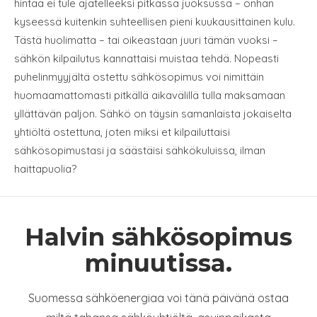
hintaa ei tule ajatelleeksi pitkässä juoksussa – onhan
kyseessä kuitenkin suhteellisen pieni kuukausittainen kulu.
Tästä huolimatta – tai oikeastaan juuri tämän vuoksi –
sähkön kilpailutus kannattaisi muistaa tehdä. Nopeasti
puhelinmyyjältä ostettu sähkösopimus voi nimittäin
huomaamattomasti pitkällä aikavälillä tulla maksamaan
yllättävän paljon. Sähkö on täysin samanlaista jokaiselta
yhtiöltä ostettuna, joten miksi et kilpailuttaisi
sähkösopimustasi ja säästäisi sähkökuluissa, ilman
haittapuolia?
Halvin sähkösopimus
minuutissa.
Suomessa sähköenergiaa voi tänä päivänä ostaa