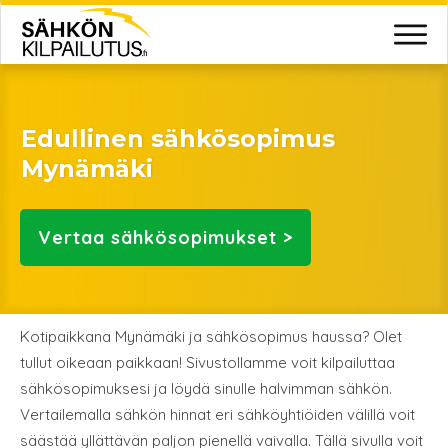
Edullinen sähkösopimus
Mynämäki
Vertaa
sähkösopimukset >
Kotipaikkana Mynämäki ja sähkösopimus haussa? Olet
tullut oikeaan paikkaan! Sivustollamme voit kilpailuttaa
sähkösopimuksesi ja löydä sinulle halvimman sähkön.
Vertailemalla sähkön hinnat eri sähköyhtiöiden välillä voit
säästää yllättävän paljon pienellä vaivalla. Tällä sivulla voit