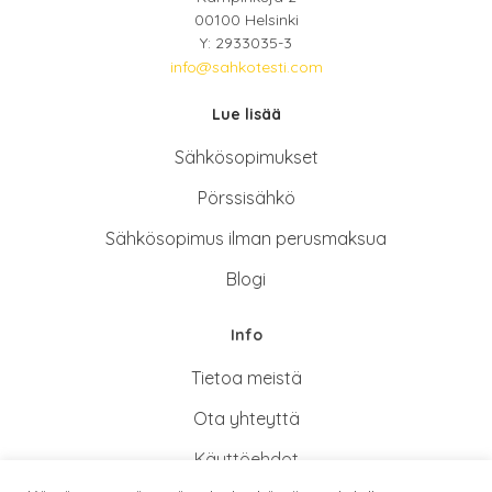
00100 Helsinki
Y: 2933035-3
info@sahkotesti.com
Lue lisää
Sähkösopimukse
t
Pörssisähkö
Sähkösopimus ilman perusmaksua
Blogi
Info
Tietoa meistä
Ota yhteyttä
Käyttöehdot