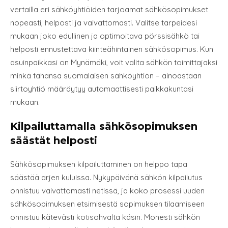
vertailla eri sähköyhtiöiden tarjoamat sähkösopimukset
nopeasti, helposti ja vaivattomasti. Valitse tarpeidesi
mukaan joko edullinen ja optimoitava pörssisähkö tai
helposti ennustettava kiinteähintainen sähkösopimus. Kun
asuinpaikkasi on Mynämäki, voit valita sähkön toimittajaksi
minkä tahansa suomalaisen sähköyhtiön – ainoastaan
siirtoyhtiö määräytyy automaattisesti paikkakuntasi
mukaan.
Kilpailuttamalla sähkösopimuksen
säästät helposti
Sähkösopimuksen kilpailuttaminen on helppo tapa
säästää arjen kuluissa. Nykypäivänä sähkön kilpailutus
onnistuu vaivattomasti netissä, ja koko prosessi uuden
sähkösopimuksen etsimisestä sopimuksen tilaamiseen
onnistuu kätevästi kotisohvalta käsin. Monesti sähkön