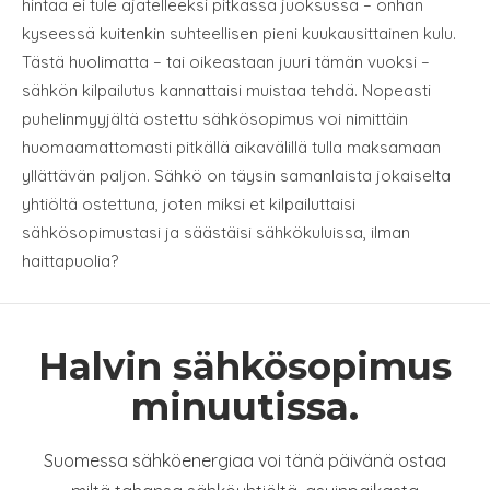
hintaa ei tule ajatelleeksi pitkässä juoksussa – onhan
kyseessä kuitenkin suhteellisen pieni kuukausittainen kulu.
Tästä huolimatta – tai oikeastaan juuri tämän vuoksi –
sähkön kilpailutus kannattaisi muistaa tehdä. Nopeasti
puhelinmyyjältä ostettu sähkösopimus voi nimittäin
huomaamattomasti pitkällä aikavälillä tulla maksamaan
yllättävän paljon. Sähkö on täysin samanlaista jokaiselta
yhtiöltä ostettuna, joten miksi et kilpailuttaisi
sähkösopimustasi ja säästäisi sähkökuluissa, ilman
haittapuolia?
Halvin sähkösopimus
minuutissa.
Suomessa sähköenergiaa voi tänä päivänä ostaa