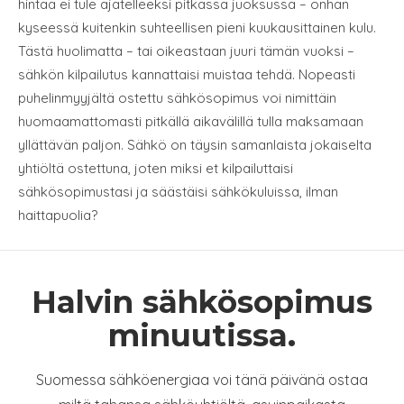
hintaa ei tule ajatelleeksi pitkässä juoksussa – onhan
kyseessä kuitenkin suhteellisen pieni kuukausittainen kulu.
Tästä huolimatta – tai oikeastaan juuri tämän vuoksi –
sähkön kilpailutus kannattaisi muistaa tehdä. Nopeasti
puhelinmyyjältä ostettu sähkösopimus voi nimittäin
huomaamattomasti pitkällä aikavälillä tulla maksamaan
yllättävän paljon. Sähkö on täysin samanlaista jokaiselta
yhtiöltä ostettuna, joten miksi et kilpailuttaisi
sähkösopimustasi ja säästäisi sähkökuluissa, ilman
haittapuolia?
Halvin sähkösopimus
minuutissa.
Suomessa sähköenergiaa voi tänä päivänä ostaa