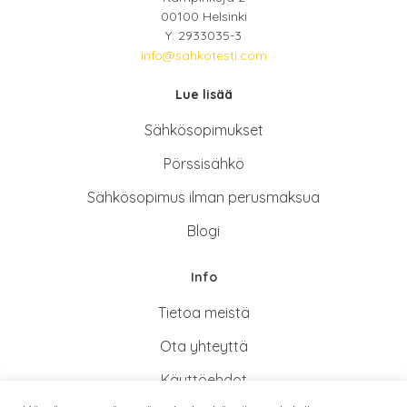
00100 Helsinki
Y: 2933035-3
info@sahkotesti.com
Lue lisää
Sähkösopimukse
t
Pörssisähkö
Sähkösopimus ilman perusmaksua
Blogi
Info
Tietoa meistä
Ota yhteyttä
Käyttöehdot