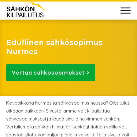
Edullinen sähkösopimus
Nurmes
Vertaa
sähkösopimukset >
Kotipaikkana Nurmes ja sähkösopimus haussa? Olet tullut
oikeaan paikkaan! Sivustollamme voit kilpailuttaa
sähkösopimuksesi ja löydä sinulle halvimman sähkön.
Vertailemalla sähkön hinnat eri sähköyhtiöiden välillä voit
säästää yllättävän paljon pienellä vaivalla. Tällä sivulla voit