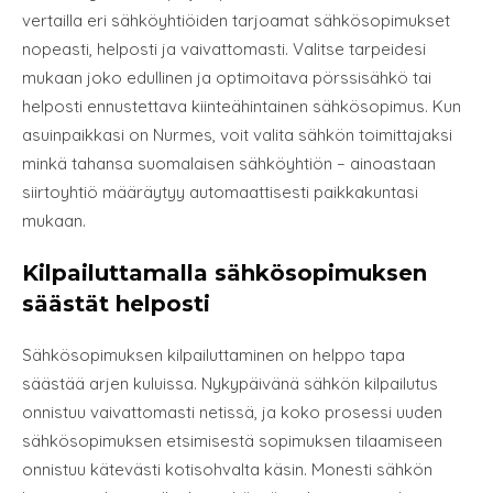
vertailla eri sähköyhtiöiden tarjoamat sähkösopimukset
nopeasti, helposti ja vaivattomasti. Valitse tarpeidesi
mukaan joko edullinen ja optimoitava pörssisähkö tai
helposti ennustettava kiinteähintainen sähkösopimus. Kun
asuinpaikkasi on Nurmes, voit valita sähkön toimittajaksi
minkä tahansa suomalaisen sähköyhtiön – ainoastaan
siirtoyhtiö määräytyy automaattisesti paikkakuntasi
mukaan.
Kilpailuttamalla sähkösopimuksen
säästät helposti
Sähkösopimuksen kilpailuttaminen on helppo tapa
säästää arjen kuluissa. Nykypäivänä sähkön kilpailutus
onnistuu vaivattomasti netissä, ja koko prosessi uuden
sähkösopimuksen etsimisestä sopimuksen tilaamiseen
onnistuu kätevästi kotisohvalta käsin. Monesti sähkön