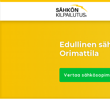
Edullinen s
Orimattila
Vertaa
sähkösopim