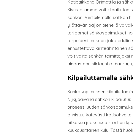
Kotipaikkana Orimattila ja sähk
Sivustollamme voit kilpailuttaa
sähkön. Vertailemalla sähkön hin
yllättävän paljon pienellä vaivall
tarjoamat sähkösopimukset nopea
tarpeidesi mukaan joko edulline
ennustettava kiinteähintainen s
voit valita sähkön toimittajaks
ainoastaan siirtoyhtiö määräyt
Kilpailuttamalla sä
Sähkösopimuksen kilpailuttamin
Nykypäivänä sähkön kilpailutus 
prosessi uuden sähkösopimukse
onnistuu kätevästi kotisohvalta 
pitkässä juoksussa – onhan kyse
kuukausittainen kulu. Tästä huol