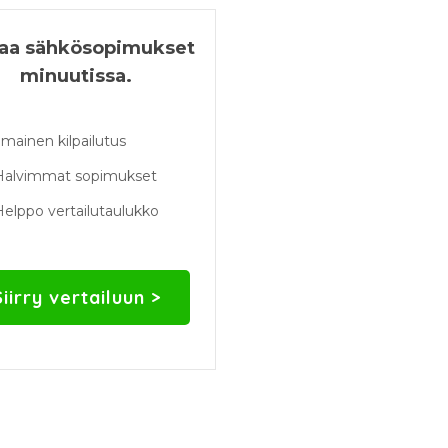
taa sähkösopimukset
minuutissa.
lmainen kilpailutus
Halvimmat sopimukset
elppo vertailutaulukko
Siirry vertailuun >