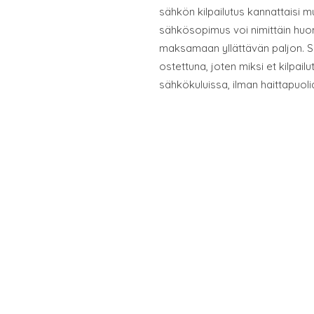
sähkön kilpailutus kannattaisi 
sähkösopimus voi nimittäin huom
maksamaan yllättävän paljon. Sä
ostettuna, joten miksi et kilpail
sähkökuluissa, ilman haittapuoli