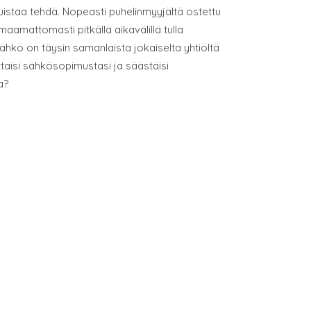
muistaa tehdä. Nopeasti puhelinmyyjältä ostettu
aamattomasti pitkällä aikavälillä tulla
hkö on täysin samanlaista jokaiselta yhtiöltä
uttaisi sähkösopimustasi ja säästäisi
a?