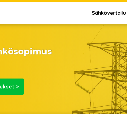
Sähkövertailu
ähkösopimus
ukset >