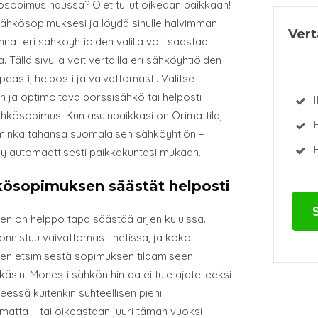
ösopimus haussa? Olet tullut oikeaan paikkaan!
 sähkösopimuksesi ja löydä sinulle halvimman
Ver
nat eri sähköyhtiöiden välillä voit säästää
a. Tällä sivulla voit vertailla eri sähköyhtiöiden
sti, helposti ja vaivattomasti. Valitse
n ja optimoitava pörssisähkö tai helposti
I
ähkösopimus. Kun asuinpaikkasi on Orimattila,
i minkä tahansa suomalaisen sähköyhtiön –
H
yy automaattisesti paikkakuntasi mukaan.
hkösopimuksen säästät helposti
en on helppo tapa säästää arjen kuluissa.
onnistuu vaivattomasti netissä, ja koko
n etsimisestä sopimuksen tilaamiseen
käsin. Monesti sähkön hintaa ei tule ajatelleeksi
essä kuitenkin suhteellisen pieni
imatta – tai oikeastaan juuri tämän vuoksi –