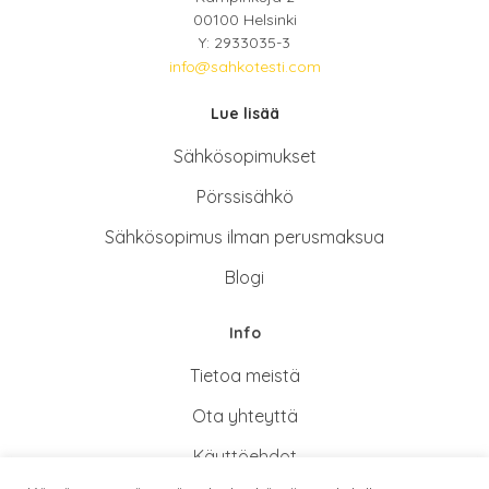
00100 Helsinki
Y: 2933035-3
info@sahkotesti.com
Lue lisää
Sähkösopimukse
t
Pörssisähkö
Sähkösopimus ilman perusmaksua
Blogi
Info
Tietoa meistä
Ota yhteyttä
Käyttöehdot