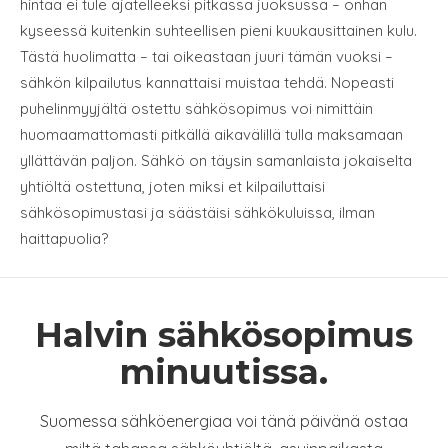
hintaa ei tule ajatelleeksi pitkässä juoksussa – onhan
kyseessä kuitenkin suhteellisen pieni kuukausittainen kulu.
Tästä huolimatta – tai oikeastaan juuri tämän vuoksi –
sähkön kilpailutus kannattaisi muistaa tehdä. Nopeasti
puhelinmyyjältä ostettu sähkösopimus voi nimittäin
huomaamattomasti pitkällä aikavälillä tulla maksamaan
yllättävän paljon. Sähkö on täysin samanlaista jokaiselta
yhtiöltä ostettuna, joten miksi et kilpailuttaisi
sähkösopimustasi ja säästäisi sähkökuluissa, ilman
haittapuolia?
Halvin sähkösopimus
minuutissa.
Suomessa sähköenergiaa voi tänä päivänä ostaa