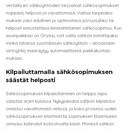
vertailla eri sähköyhtiöiden tarjoamat sähkösopimukset
nopeasti, helposti ja vaivattomasti. Valitse tarpeidesi
mukaan joko edullinen ja optimoitava pörssisähkö tai
helposti ennustettava kiinteähintainen sähkösopimus. Kun
asuinpaikkasi on Orivesi, voit valita sähkön toimittajaksi
minkä tahansa suomalaisen sähköyhtiön – ainoastaan
siirtoyhtiö määräytyy automaattisesti paikkakuntasi
mukaan.
Kilpailuttamalla sähkösopimuksen
säästät helposti
Sähkösopimuksen kilpailuttaminen on helppo tapa
säästää arjen kuluissa. Nykypäivänä sähkön kilpailutus
onnistuu vaivattomasti netissä, ja koko prosessi uuden
sähkösopimuksen etsimisestä sopimuksen tilaamiseen
onnistuu kätevästi kotisohvalta käsin. Monesti sähkön