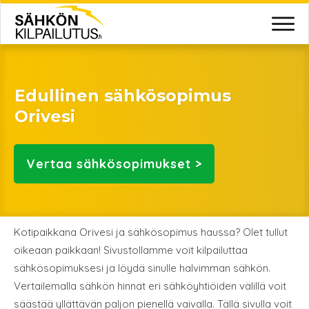
Edullinen sähkösopimus
Orivesi
Vertaa
sähkösopimukset >
Kotipaikkana Orivesi ja sähkösopimus haussa? Olet tullut
oikeaan paikkaan! Sivustollamme voit kilpailuttaa
sähkösopimuksesi ja löydä sinulle halvimman sähkön.
Vertailemalla sähkön hinnat eri sähköyhtiöiden välillä voit
säästää yllättävän paljon pienellä vaivalla. Tällä sivulla voit