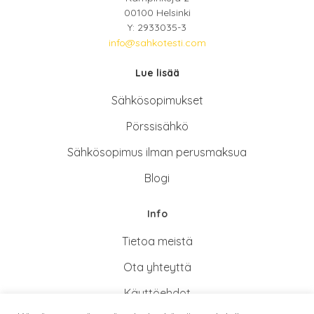
00100 Helsinki
Y: 2933035-3
info@sahkotesti.com
Lue lisää
Sähkösopimukse
t
Pörssisähkö
Sähkösopimus ilman perusmaksua
Blogi
Info
Tietoa meistä
Ota yhteyttä
Käyttöehdot