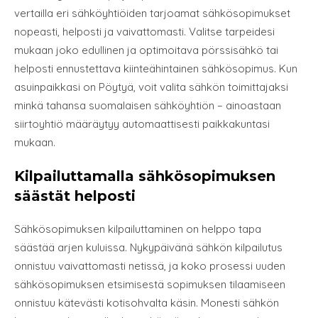
vertailla eri sähköyhtiöiden tarjoamat sähkösopimukset
nopeasti, helposti ja vaivattomasti. Valitse tarpeidesi
mukaan joko edullinen ja optimoitava pörssisähkö tai
helposti ennustettava kiinteähintainen sähkösopimus. Kun
asuinpaikkasi on Pöytyä, voit valita sähkön toimittajaksi
minkä tahansa suomalaisen sähköyhtiön – ainoastaan
siirtoyhtiö määräytyy automaattisesti paikkakuntasi
mukaan.
Kilpailuttamalla sähkösopimuksen
säästät helposti
Sähkösopimuksen kilpailuttaminen on helppo tapa
säästää arjen kuluissa. Nykypäivänä sähkön kilpailutus
onnistuu vaivattomasti netissä, ja koko prosessi uuden
sähkösopimuksen etsimisestä sopimuksen tilaamiseen
onnistuu kätevästi kotisohvalta käsin. Monesti sähkön