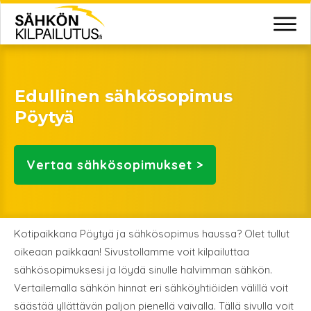
Edullinen sähkösopimus
Pöytyä
Vertaa
sähkösopimukset >
Kotipaikkana Pöytyä ja sähkösopimus haussa? Olet tullut
oikeaan paikkaan! Sivustollamme voit kilpailuttaa
sähkösopimuksesi ja löydä sinulle halvimman sähkön.
Vertailemalla sähkön hinnat eri sähköyhtiöiden välillä voit
säästää yllättävän paljon pienellä vaivalla. Tällä sivulla voit