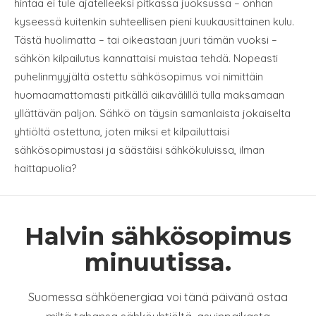
hintaa ei tule ajatelleeksi pitkässä juoksussa – onhan
kyseessä kuitenkin suhteellisen pieni kuukausittainen kulu.
Tästä huolimatta – tai oikeastaan juuri tämän vuoksi –
sähkön kilpailutus kannattaisi muistaa tehdä. Nopeasti
puhelinmyyjältä ostettu sähkösopimus voi nimittäin
huomaamattomasti pitkällä aikavälillä tulla maksamaan
yllättävän paljon. Sähkö on täysin samanlaista jokaiselta
yhtiöltä ostettuna, joten miksi et kilpailuttaisi
sähkösopimustasi ja säästäisi sähkökuluissa, ilman
haittapuolia?
Halvin sähkösopimus
minuutissa.
Suomessa sähköenergiaa voi tänä päivänä ostaa