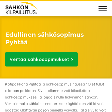
Edullinen sähkösopimus
Pyhtää
Vertaa
sähkösopimukset >
Kotipaikkana Pyhtää ja sähkösopimus haussa? Olet tullut
oikeaan paikkaan! Sivustollamme voit kilpailuttaa
sähkösopimuksesi ja löydä sinulle halvimman sähkön.
Vertailemalla sähkön hinnat eri sähköyhtiöiden välillä voit
säästää yllättävän paljon pienellä vaivalla. Tällä sivulla voit