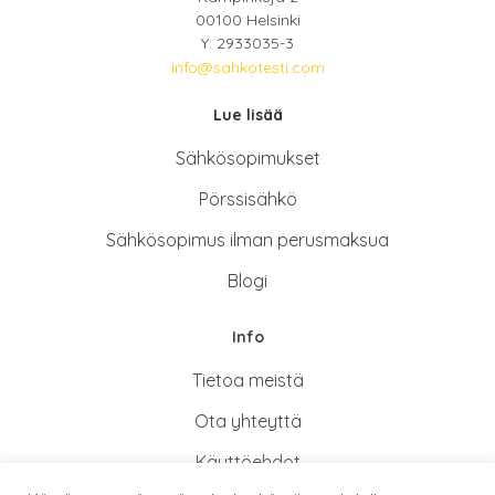
00100 Helsinki
Y: 2933035-3
info@sahkotesti.com
Lue lisää
Sähkösopimukse
t
Pörssisähkö
Sähkösopimus ilman perusmaksua
Blogi
Info
Tietoa meistä
Ota yhteyttä
Käyttöehdot