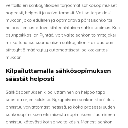
vertailla eri sähköyhtiöiden tarjoamat sähkösopimukset
nopeasti, helposti ja vaivattomasti. Valitse tarpeidesi
mukaan joko edullinen ja optimoitava pörssisähkö tai
helposti ennustettava kiinteähintainen sähkösopimus. Kun
asuinpaikkasi on Pyhtää, voit valita sähkön toimittajaksi
minkä tahansa suomalaisen sähköyhtiön – ainoastaan
siirtoyhtiö määräytyy automaattisesti paikkakuntasi
mukaan.
Kilpailuttamalla sähkösopimuksen
säästät helposti
Sähkösopimuksen kilpailuttaminen on helppo tapa
säästää arjen kuluissa. Nykypäivänä sähkön kilpailutus
onnistuu vaivattomasti netissä, ja koko prosessi uuden
sähkösopimuksen etsimisestä sopimuksen tilaamiseen
onnistuu kätevästi kotisohvalta käsin. Monesti sähkön