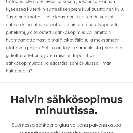
hintaa ei tule ajatelleeksi pitkässä juoksussa – onhan
kyseessä kuitenkin suhteellisen pieni kuukausittainen kulu.
Tästä huolimatta – tai oikeastaan juuri tämän vuoksi –
sähkön kilpailutus kannattaisi muistaa tehdä. Nopeasti
puhelinmyyjältä ostettu sähkösopimus voi nimittäin
huomaamattomasti pitkällä aikavälillä tulla maksamaan
yllättävän paljon. Sähkö on täysin samanlaista jokaiselta
yhtiöltä ostettuna, joten miksi et kilpailuttaisi
sähkösopimustasi ja säästäisi sähkökuluissa, ilman
haittapuolia?
Halvin sähkösopimus
minuutissa.
Suomessa sähköenergiaa voi tänä päivänä ostaa