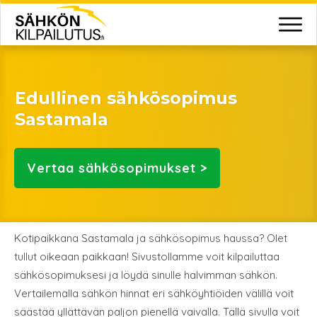
Edullinen sähkösopimus
Sastamala
Vertaa
sähkösopimukset >
Kotipaikkana Sastamala ja sähkösopimus haussa? Olet
tullut oikeaan paikkaan! Sivustollamme voit kilpailuttaa
sähkösopimuksesi ja löydä sinulle halvimman sähkön.
Vertailemalla sähkön hinnat eri sähköyhtiöiden välillä voit
säästää yllättävän paljon pienellä vaivalla. Tällä sivulla voit