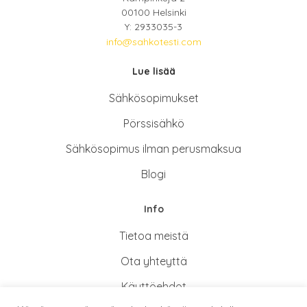
00100 Helsinki
Y: 2933035-3
info@sahkotesti.com
Lue lisää
Sähkösopimukse
t
Pörssisähkö
Sähkösopimus ilman perusmaksua
Blogi
Info
Tietoa meistä
Ota yhteyttä
Käyttöehdot