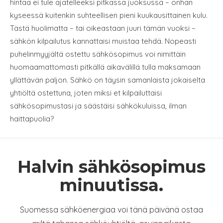
hintaa ei tule ajatelleeksi pitkässä juoksussa – onhan
kyseessä kuitenkin suhteellisen pieni kuukausittainen kulu.
Tästä huolimatta – tai oikeastaan juuri tämän vuoksi –
sähkön kilpailutus kannattaisi muistaa tehdä. Nopeasti
puhelinmyyjältä ostettu sähkösopimus voi nimittäin
huomaamattomasti pitkällä aikavälillä tulla maksamaan
yllättävän paljon. Sähkö on täysin samanlaista jokaiselta
yhtiöltä ostettuna, joten miksi et kilpailuttaisi
sähkösopimustasi ja säästäisi sähkökuluissa, ilman
haittapuolia?
Halvin sähkösopimus
minuutissa.
Suomessa sähköenergiaa voi tänä päivänä ostaa