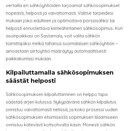
vertailla eri sähköyhtiöiden tarjoamat sähkösopimukset
nopeasti, helposti ja vaivattomasti. Valitse tarpeidesi
mukaan joko edullinen ja optimoitava pörssisähkö tai
helposti ennustettava kiinteähintainen sähkösopimus. Kun
asuinpaikkasi on Sastamala, voit valita sähkön
toimittajaksi minkä tahansa suomalaisen sähköyhtiön –
ainoastaan siirtoyhtiö määräytyy automaattisesti
paikkakuntasi mukaan.
Kilpailuttamalla sähkösopimuksen
säästät helposti
Sähkösopimuksen kilpailuttaminen on helppo tapa
säästää arjen kuluissa. Nykypäivänä sähkön kilpailutus
onnistuu vaivattomasti netissä, ja koko prosessi uuden
sähkösopimuksen etsimisestä sopimuksen tilaamiseen
onnistuu kätevästi kotisohvalta käsin. Monesti sähkön