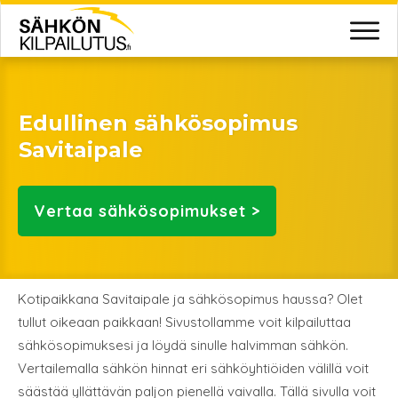
Edullinen sähkösopimus
Savitaipale
Vertaa
sähkösopimukset >
Kotipaikkana Savitaipale ja sähkösopimus haussa? Olet
tullut oikeaan paikkaan! Sivustollamme voit kilpailuttaa
sähkösopimuksesi ja löydä sinulle halvimman sähkön.
Vertailemalla sähkön hinnat eri sähköyhtiöiden välillä voit
säästää yllättävän paljon pienellä vaivalla. Tällä sivulla voit