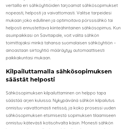
vertailla eri sähköyhtiöiden tarjoamat sähkösopimukset
nopeasti, helposti ja vaivattomasti. Valitse tarpeidesi
mukaan joko edullinen ja optimoitava pörssisähkö tai
helposti ennustettava kiinteähintainen sähkösopimus. Kun
asuinpaikkasi on Savitaipale, voit valita sähkön
toimittajaksi minkä tahansa suomalaisen sähköyhtiön –
ainoastaan siirtoyhtiö määräytyy automaattisesti
paikkakuntasi mukaan.
Kilpailuttamalla sähkösopimuksen
säästät helposti
Sähkösopimuksen kilpailuttaminen on helppo tapa
säästää arjen kuluissa. Nykypäivänä sähkön kilpailutus
onnistuu vaivattomasti netissä, ja koko prosessi uuden
sähkösopimuksen etsimisestä sopimuksen tilaamiseen
onnistuu kätevästi kotisohvalta käsin. Monesti sähkön