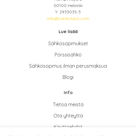
00100 Helsinki
Y: 2933035-3
info@sahkotesti.com
Lue lisää
Sähkösopimukse
t
Pörssisähkö
Sähkösopimus ilman perusmaksua
Blogi
Info
Tietoa meistä
Ota yhteyttä
Käyttöehdot