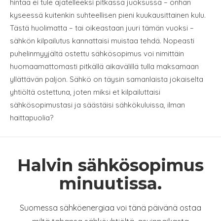
hintaa ei tule ajatelleeksi pitkässä juoksussa – onhan
kyseessä kuitenkin suhteellisen pieni kuukausittainen kulu.
Tästä huolimatta – tai oikeastaan juuri tämän vuoksi –
sähkön kilpailutus kannattaisi muistaa tehdä. Nopeasti
puhelinmyyjältä ostettu sähkösopimus voi nimittäin
huomaamattomasti pitkällä aikavälillä tulla maksamaan
yllättävän paljon. Sähkö on täysin samanlaista jokaiselta
yhtiöltä ostettuna, joten miksi et kilpailuttaisi
sähkösopimustasi ja säästäisi sähkökuluissa, ilman
haittapuolia?
Halvin sähkösopimus
minuutissa.
Suomessa sähköenergiaa voi tänä päivänä ostaa