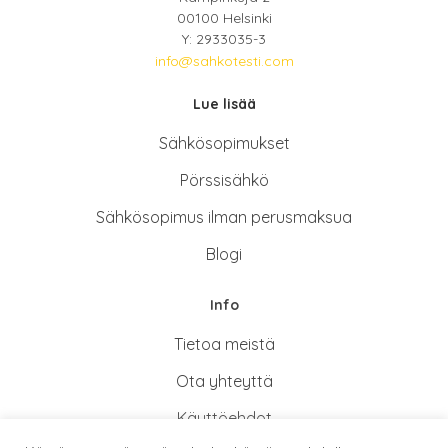
00100 Helsinki
Y: 2933035-3
info@sahkotesti.com
Lue lisää
Sähkösopimukse
t
Pörssisähkö
Sähkösopimus ilman perusmaksua
Blogi
Info
Tietoa meistä
Ota yhteyttä
Käyttöehdot