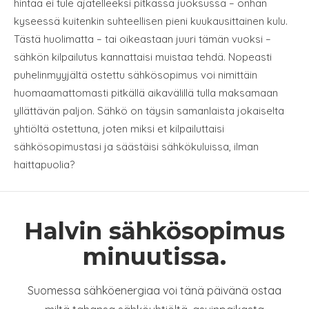
hintaa ei tule ajatelleeksi pitkässä juoksussa – onhan
kyseessä kuitenkin suhteellisen pieni kuukausittainen kulu.
Tästä huolimatta – tai oikeastaan juuri tämän vuoksi –
sähkön kilpailutus kannattaisi muistaa tehdä. Nopeasti
puhelinmyyjältä ostettu sähkösopimus voi nimittäin
huomaamattomasti pitkällä aikavälillä tulla maksamaan
yllättävän paljon. Sähkö on täysin samanlaista jokaiselta
yhtiöltä ostettuna, joten miksi et kilpailuttaisi
sähkösopimustasi ja säästäisi sähkökuluissa, ilman
haittapuolia?
Halvin sähkösopimus
minuutissa.
Suomessa sähköenergiaa voi tänä päivänä ostaa