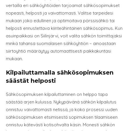
vertailla eri sähköyhtiöiden tarjoamat sähkösopimukset
nopeasti, helposti ja vaivattomasti. Valitse tarpeidesi
mukaan joko edullinen ja optimoitava pörssisähkö tai
helposti ennustettava kiinteähintainen sähkösopimus. Kun
asuinpaikkasi on Siilinjärvi, voit valita sähkön toimittajaksi
minkä tahansa suomalaisen sähköyhtiön – ainoastaan
siirtoyhtiö määräytyy automaattisesti paikkakuntasi
mukaan.
Kilpailuttamalla sähkösopimuksen
säästät helposti
Sähkösopimuksen kilpailuttaminen on helppo tapa
säästää arjen kuluissa. Nykypäivänä sähkön kilpailutus
onnistuu vaivattomasti netissä, ja koko prosessi uuden
sähkösopimuksen etsimisestä sopimuksen tilaamiseen
onnistuu kätevästi kotisohvalta käsin. Monesti sähkön