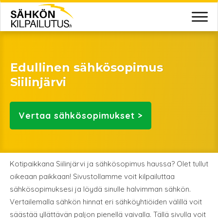
Edullinen sähkösopimus
Siilinjärvi
Vertaa
sähkösopimukset >
Kotipaikkana Siilinjärvi ja sähkösopimus haussa? Olet tullut
oikeaan paikkaan! Sivustollamme voit kilpailuttaa
sähkösopimuksesi ja löydä sinulle halvimman sähkön.
Vertailemalla sähkön hinnat eri sähköyhtiöiden välillä voit
säästää yllättävän paljon pienellä vaivalla. Tällä sivulla voit