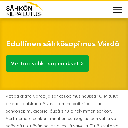
Edullinen sähkösopimus Vårdö
Vertaa
sähkösopimukset >
Kotipaikkana Vårdö ja sähkösopimus haussa? Olet tullut
oikeaan paikkaan! Sivustollamme voit kilpailuttaa
sähkösopimuksesi ja löydä sinulle halvimman sähkön.
Vertailemalla sähkön hinnat eri sähköyhtiöiden välillä voit
säästää yllättävän paljon pienellä vaivalla. Tällä sivulla voit