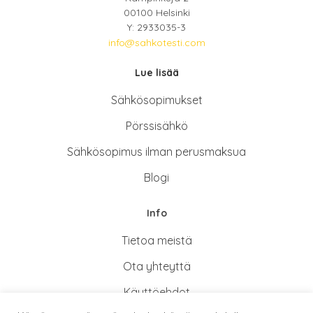
00100 Helsinki
Y: 2933035-3
info@sahkotesti.com
Lue lisää
Sähkösopimukse
t
Pörssisähkö
Sähkösopimus ilman perusmaksua
Blogi
Info
Tietoa meistä
Ota yhteyttä
Käyttöehdot