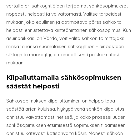
vertailla eri sähköyhtiöiden tarjoamat sähkösopimukset
nopeasti, helposti ja vaivattomasti. Valitse tarpeidesi
mukaan joko edullinen ja optimoitava pörssisähkö tai
helposti ennustettava kiinteähintainen sähkösopimus. Kun
asuinpaikkasi on Vårdö, voit valita sähkön toimittajaksi
minkä tahansa suomalaisen sähköyhtiön – ainoastaan
siirtoyhtiö määräytyy automaattisesti paikkakuntasi
mukaan.
Kilpailuttamalla sähkösopimuksen
säästät helposti
Sähkösopimuksen kilpailuttaminen on helppo tapa
säästää arjen kuluissa. Nykypäivänä sähkön kilpailutus
onnistuu vaivattomasti netissä, ja koko prosessi uuden
sähkösopimuksen etsimisestä sopimuksen tilaamiseen
onnistuu kätevästi kotisohvalta käsin. Monesti sähkön