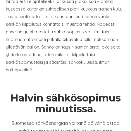
hintaa ei tule ajatelleeksi pitkässä juoksussa – onhan
kyseessä kuitenkin suhteellisen pieni kuukausittainen kulu.
Tästä huolimatta – tai oikeastaan juuri tämän vuoksi –
sähkön kilpailutus kannattaisi muistaa tehdä. Nopeasti
puhelinmyyjältä ostettu sähkösopimus voi nimittäin
huomaamattomasti pitkällä aikavälillä tulla maksamaan
yllättävän paljon. Sähkö on täysin samanlaista jokaiselta
yhtiöltä ostettuna, joten miksi et kilpailuttaisi
sähkösopimustasi ja säästäisi sähkökuluissa, ilman
haittapuolia?
Halvin sähkösopimus
minuutissa.
Suomessa sähköenergiaa voi tänä päivänä ostaa