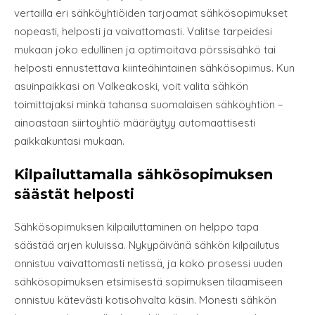
vertailla eri sähköyhtiöiden tarjoamat sähkösopimukset
nopeasti, helposti ja vaivattomasti. Valitse tarpeidesi
mukaan joko edullinen ja optimoitava pörssisähkö tai
helposti ennustettava kiinteähintainen sähkösopimus. Kun
asuinpaikkasi on Valkeakoski, voit valita sähkön
toimittajaksi minkä tahansa suomalaisen sähköyhtiön –
ainoastaan siirtoyhtiö määräytyy automaattisesti
paikkakuntasi mukaan.
Kilpailuttamalla sähkösopimuksen
säästät helposti
Sähkösopimuksen kilpailuttaminen on helppo tapa
säästää arjen kuluissa. Nykypäivänä sähkön kilpailutus
onnistuu vaivattomasti netissä, ja koko prosessi uuden
sähkösopimuksen etsimisestä sopimuksen tilaamiseen
onnistuu kätevästi kotisohvalta käsin. Monesti sähkön