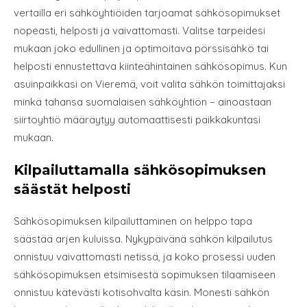
vertailla eri sähköyhtiöiden tarjoamat sähkösopimukset
nopeasti, helposti ja vaivattomasti. Valitse tarpeidesi
mukaan joko edullinen ja optimoitava pörssisähkö tai
helposti ennustettava kiinteähintainen sähkösopimus. Kun
asuinpaikkasi on Vieremä, voit valita sähkön toimittajaksi
minkä tahansa suomalaisen sähköyhtiön – ainoastaan
siirtoyhtiö määräytyy automaattisesti paikkakuntasi
mukaan.
Kilpailuttamalla sähkösopimuksen
säästät helposti
Sähkösopimuksen kilpailuttaminen on helppo tapa
säästää arjen kuluissa. Nykypäivänä sähkön kilpailutus
onnistuu vaivattomasti netissä, ja koko prosessi uuden
sähkösopimuksen etsimisestä sopimuksen tilaamiseen
onnistuu kätevästi kotisohvalta käsin. Monesti sähkön