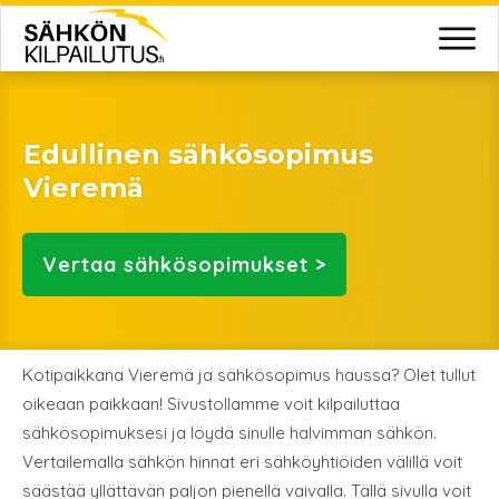
Edullinen sähkösopimus
Vieremä
Vertaa
sähkösopimukset >
Kotipaikkana Vieremä ja sähkösopimus haussa? Olet tullut
oikeaan paikkaan! Sivustollamme voit kilpailuttaa
sähkösopimuksesi ja löydä sinulle halvimman sähkön.
Vertailemalla sähkön hinnat eri sähköyhtiöiden välillä voit
säästää yllättävän paljon pienellä vaivalla. Tällä sivulla voit