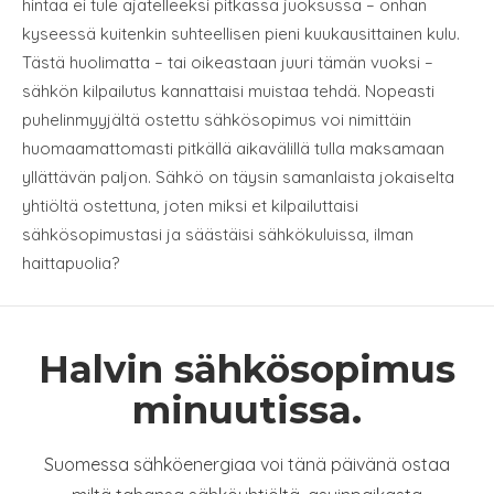
hintaa ei tule ajatelleeksi pitkässä juoksussa – onhan
kyseessä kuitenkin suhteellisen pieni kuukausittainen kulu.
Tästä huolimatta – tai oikeastaan juuri tämän vuoksi –
sähkön kilpailutus kannattaisi muistaa tehdä. Nopeasti
puhelinmyyjältä ostettu sähkösopimus voi nimittäin
huomaamattomasti pitkällä aikavälillä tulla maksamaan
yllättävän paljon. Sähkö on täysin samanlaista jokaiselta
yhtiöltä ostettuna, joten miksi et kilpailuttaisi
sähkösopimustasi ja säästäisi sähkökuluissa, ilman
haittapuolia?
Halvin sähkösopimus
minuutissa.
Suomessa sähköenergiaa voi tänä päivänä ostaa