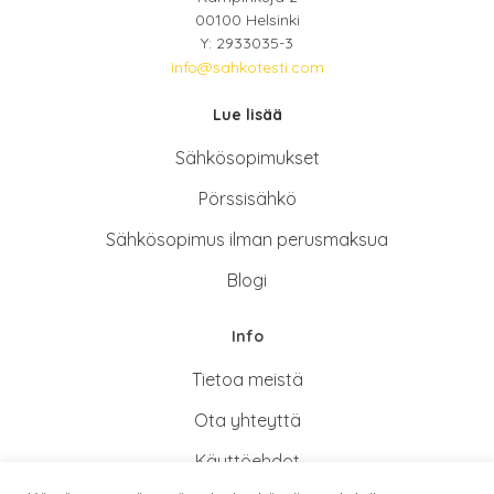
00100 Helsinki
Y: 2933035-3
info@sahkotesti.com
Lue lisää
Sähkösopimukse
t
Pörssisähkö
Sähkösopimus ilman perusmaksua
Blogi
Info
Tietoa meistä
Ota yhteyttä
Käyttöehdot