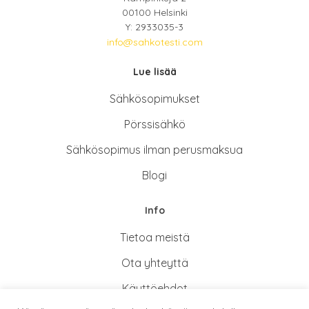
00100 Helsinki
Y: 2933035-3
info@sahkotesti.com
Lue lisää
Sähkösopimukse
t
Pörssisähkö
Sähkösopimus ilman perusmaksua
Blogi
Info
Tietoa meistä
Ota yhteyttä
Käyttöehdot