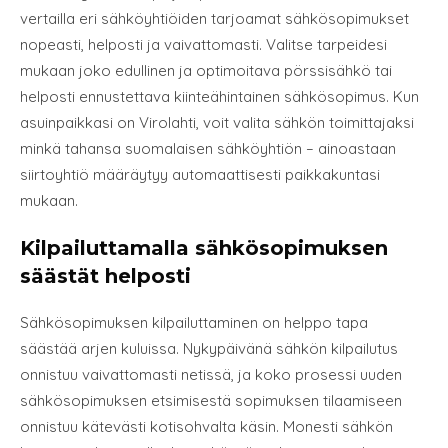
vertailla eri sähköyhtiöiden tarjoamat sähkösopimukset
nopeasti, helposti ja vaivattomasti. Valitse tarpeidesi
mukaan joko edullinen ja optimoitava pörssisähkö tai
helposti ennustettava kiinteähintainen sähkösopimus. Kun
asuinpaikkasi on Virolahti, voit valita sähkön toimittajaksi
minkä tahansa suomalaisen sähköyhtiön – ainoastaan
siirtoyhtiö määräytyy automaattisesti paikkakuntasi
mukaan.
Kilpailuttamalla sähkösopimuksen
säästät helposti
Sähkösopimuksen kilpailuttaminen on helppo tapa
säästää arjen kuluissa. Nykypäivänä sähkön kilpailutus
onnistuu vaivattomasti netissä, ja koko prosessi uuden
sähkösopimuksen etsimisestä sopimuksen tilaamiseen
onnistuu kätevästi kotisohvalta käsin. Monesti sähkön