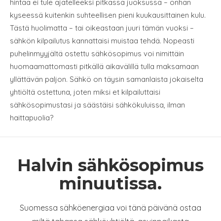
hintaa ei tule ajatelleeksi pitkässä juoksussa – onhan
kyseessä kuitenkin suhteellisen pieni kuukausittainen kulu.
Tästä huolimatta – tai oikeastaan juuri tämän vuoksi –
sähkön kilpailutus kannattaisi muistaa tehdä. Nopeasti
puhelinmyyjältä ostettu sähkösopimus voi nimittäin
huomaamattomasti pitkällä aikavälillä tulla maksamaan
yllättävän paljon. Sähkö on täysin samanlaista jokaiselta
yhtiöltä ostettuna, joten miksi et kilpailuttaisi
sähkösopimustasi ja säästäisi sähkökuluissa, ilman
haittapuolia?
Halvin sähkösopimus
minuutissa.
Suomessa sähköenergiaa voi tänä päivänä ostaa