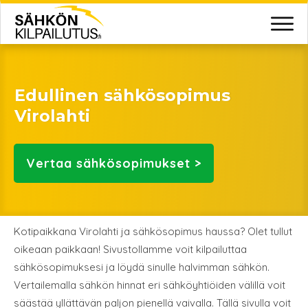
Edullinen sähkösopimus
Virolahti
Vertaa
sähkösopimukset >
Kotipaikkana Virolahti ja sähkösopimus haussa? Olet tullut
oikeaan paikkaan! Sivustollamme voit kilpailuttaa
sähkösopimuksesi ja löydä sinulle halvimman sähkön.
Vertailemalla sähkön hinnat eri sähköyhtiöiden välillä voit
säästää yllättävän paljon pienellä vaivalla. Tällä sivulla voit