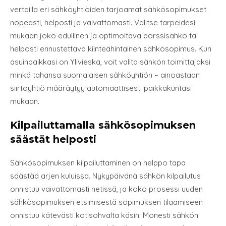
vertailla eri sähköyhtiöiden tarjoamat sähkösopimukset
nopeasti, helposti ja vaivattomasti. Valitse tarpeidesi
mukaan joko edullinen ja optimoitava pörssisähkö tai
helposti ennustettava kiinteähintainen sähkösopimus. Kun
asuinpaikkasi on Ylivieska, voit valita sähkön toimittajaksi
minkä tahansa suomalaisen sähköyhtiön – ainoastaan
siirtoyhtiö määräytyy automaattisesti paikkakuntasi
mukaan.
Kilpailuttamalla sähkösopimuksen
säästät helposti
Sähkösopimuksen kilpailuttaminen on helppo tapa
säästää arjen kuluissa. Nykypäivänä sähkön kilpailutus
onnistuu vaivattomasti netissä, ja koko prosessi uuden
sähkösopimuksen etsimisestä sopimuksen tilaamiseen
onnistuu kätevästi kotisohvalta käsin. Monesti sähkön