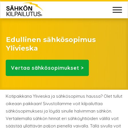
Edullinen sähkösopimus
Ylivieska
Vertaa
sähkösopimukset >
Kotipaikkana Ylivieska ja sähkösopimus haussa? Olet tullut
oikeaan paikkaan! Sivustollamme voit kilpailuttaa
sähkösopimuksesi ja löydä sinulle halvimman sähkön.
Vertailemalla sähkön hinnat eri sähköyhtiöiden välillä voit
säästää yllättävän paljon pienellä vaivalla. Tällä sivulla voit