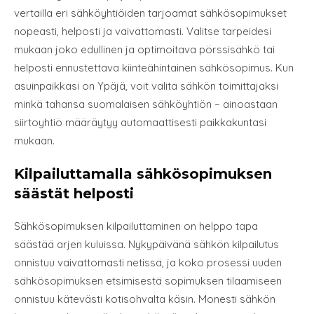
vertailla eri sähköyhtiöiden tarjoamat sähkösopimukset
nopeasti, helposti ja vaivattomasti. Valitse tarpeidesi
mukaan joko edullinen ja optimoitava pörssisähkö tai
helposti ennustettava kiinteähintainen sähkösopimus. Kun
asuinpaikkasi on Ypäjä, voit valita sähkön toimittajaksi
minkä tahansa suomalaisen sähköyhtiön – ainoastaan
siirtoyhtiö määräytyy automaattisesti paikkakuntasi
mukaan.
Kilpailuttamalla sähkösopimuksen
säästät helposti
Sähkösopimuksen kilpailuttaminen on helppo tapa
säästää arjen kuluissa. Nykypäivänä sähkön kilpailutus
onnistuu vaivattomasti netissä, ja koko prosessi uuden
sähkösopimuksen etsimisestä sopimuksen tilaamiseen
onnistuu kätevästi kotisohvalta käsin. Monesti sähkön