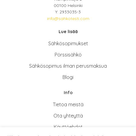
00100 Helsinki
Y: 2933035-3
info@sahkotesti.com
Lue lisää
Sähkösopimukse
t
Pörssisähkö
Sähkösopimus ilman perusmaksua
Blogi
Info
Tietoa meistä
Ota yhteyttä
Käyttöehdot