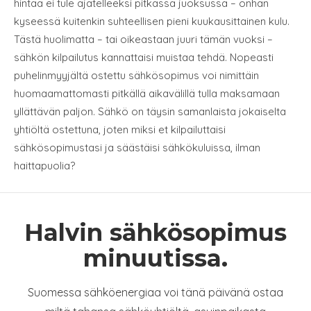
hintaa ei tule ajatelleeksi pitkässä juoksussa – onhan
kyseessä kuitenkin suhteellisen pieni kuukausittainen kulu.
Tästä huolimatta – tai oikeastaan juuri tämän vuoksi –
sähkön kilpailutus kannattaisi muistaa tehdä. Nopeasti
puhelinmyyjältä ostettu sähkösopimus voi nimittäin
huomaamattomasti pitkällä aikavälillä tulla maksamaan
yllättävän paljon. Sähkö on täysin samanlaista jokaiselta
yhtiöltä ostettuna, joten miksi et kilpailuttaisi
sähkösopimustasi ja säästäisi sähkökuluissa, ilman
haittapuolia?
Halvin sähkösopimus
minuutissa.
Suomessa sähköenergiaa voi tänä päivänä ostaa