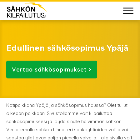
Edullinen sähkösopimus Ypäjä
Vertaa
sähkösopimukset >
Kotipaikkana Ypäjä ja sähkösopimus haussa? Olet tullut
oikeaan paikkaan! Sivustollamme voit kilpailuttaa
sähkösopimuksesi ja löydä sinulle halvimman sähkön.
Vertailemalla sähkön hinnat eri sähköyhtiöiden välillä voit
säästää yllättävän paljon pienellä vaivalla. Tällä sivulla voit