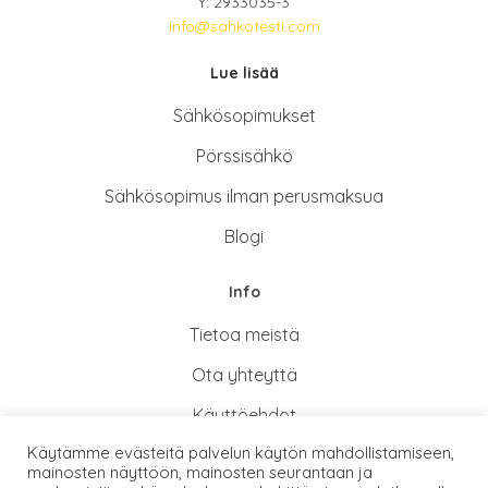
Y: 2933035-3
info@sahkotesti.com
Lue lisää
Sähkösopimukse
t
Pörssisähkö
Sähkösopimus ilman perusmaksua
Blogi
Info
Tietoa meistä
Ota yhteyttä
Käyttöehdot
Käytämme evästeitä palvelun käytön mahdollistamiseen,
Tietosuoja- ja rekisteriseloste
mainosten näyttöön, mainosten seurantaan ja