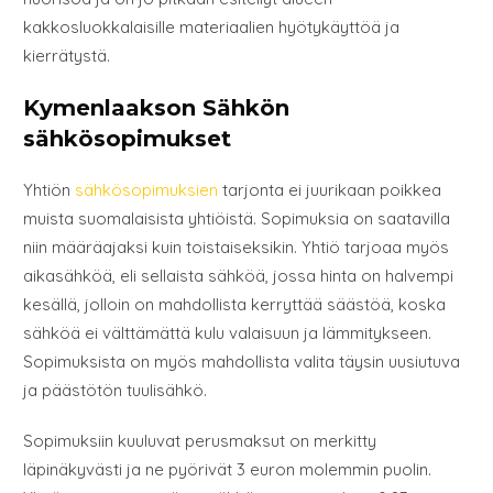
kakkosluokkalaisille materiaalien hyötykäyttöä ja
kierrätystä.
Kymenlaakson Sähkön
sähkösopimukset
Yhtiön
sähkösopimuksien
tarjonta ei juurikaan poikkea
muista suomalaisista yhtiöistä. Sopimuksia on saatavilla
niin määräajaksi kuin toistaiseksikin. Yhtiö tarjoaa myös
aikasähköä, eli sellaista sähköä, jossa hinta on halvempi
kesällä, jolloin on mahdollista kerryttää säästöä, koska
sähköä ei välttämättä kulu valaisuun ja lämmitykseen.
Sopimuksista on myös mahdollista valita täysin uusiutuva
ja päästötön tuulisähkö.
Sopimuksiin kuuluvat perusmaksut on merkitty
läpinäkyvästi ja ne pyörivät 3 euron molemmin puolin.