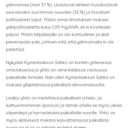
ydinvoimaa (noin 37 %). Uusiutuvat lähteet muodostavat
seuraavaksi suurimman osuuden (32 %) ja fossiiliset
polttoaineet loput. Yhtiön oman ilmoituksen mukaan
ydinpolttoainetta kuluu 1,09 mg/kWh, eli ei kovinkaan
paljoa. Yhtiön hiilijalanjälki on siis kohtuullinen ja alati
pienempään päin, johtuen siitä, että ydinvoimalla ei ole
päästöjä.
Nykyään Kymenlaakson Sähkö on kuntien yhteisessä
omistuksessa ja yhtiö on viime kädessä vastuussa
paikallisille ihmisille. Näin ollen Kymenlaakson Sähkö on
mukana ylläpitämässä paikallista elinvoimaisuutta.
Lisäksi yhtiö on merkittävä paikallisen urheilu- ja
kulttuuritoiminnan sponsori ja tämän ohella se myös jakaa
stipendejä ja harrastetukia paikallisille nuorille. Yhtiö on
myös aktiivisesti mukana kasvattamassa paikallista
nuorisoa ja on jo pitkään esitellyt alueen