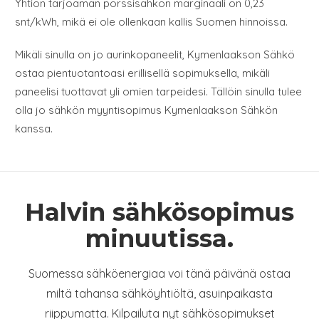
Yhtiön tarjoaman pörssisähkön marginaali on 0,23
snt/kWh, mikä ei ole ollenkaan kallis Suomen hinnoissa.
Mikäli sinulla on jo aurinkopaneelit, Kymenlaakson Sähkö
ostaa pientuotantoasi erillisellä sopimuksella, mikäli
paneelisi tuottavat yli omien tarpeidesi. Tällöin sinulla tulee
olla jo sähkön myyntisopimus Kymenlaakson Sähkön
kanssa.
Halvin sähkösopimus
minuutissa.
Suomessa sähköenergiaa voi tänä päivänä ostaa
miltä tahansa sähköyhtiöltä, asuinpaikasta
riippumatta. Kilpailuta nyt sähkösopimukset