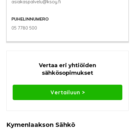
asiakaspalvelu@ksoy.fi
PUHELINNUMERO
05 7780 500
Vertaa eri yhtiöiden
sähkösopimukset
Vertailuun >
Kymenlaakson Sähkö