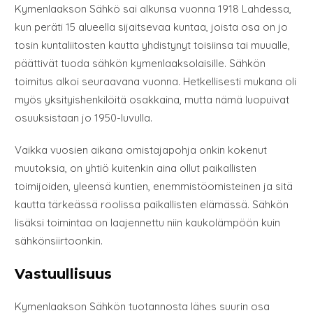
Kymenlaakson Sähkö sai alkunsa vuonna 1918 Lahdessa,
kun peräti 15 alueella sijaitsevaa kuntaa, joista osa on jo
tosin kuntaliitosten kautta yhdistynyt toisiinsa tai muualle,
päättivät tuoda sähkön kymenlaaksolaisille. Sähkön
toimitus alkoi seuraavana vuonna. Hetkellisesti mukana oli
myös yksityishenkilöitä osakkaina, mutta nämä luopuivat
osuuksistaan jo 1950-luvulla.
Vaikka vuosien aikana omistajapohja onkin kokenut
muutoksia, on yhtiö kuitenkin aina ollut paikallisten
toimijoiden, yleensä kuntien, enemmistöomisteinen ja sitä
kautta tärkeässä roolissa paikallisten elämässä. Sähkön
lisäksi toimintaa on laajennettu niin kaukolämpöön kuin
sähkönsiirtoonkin.
Vastuullisuus
Kymenlaakson Sähkön tuotannosta lähes suurin osa