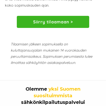
koko sopimuskauden ajan.
Siirry tilaamaan >
Tilaamisen jälkeen sopimuksella on
kuluttajansuojalain mukainen 14 vuorokauden
peruuttamisoikeus. Sopimuksen perumisesta tulee
ilmoittaa sähköyhtiön asiakaspalveluun.
Olemme
yksi Suomen
suosituimmista
sähkönkilpailutuspalvelui