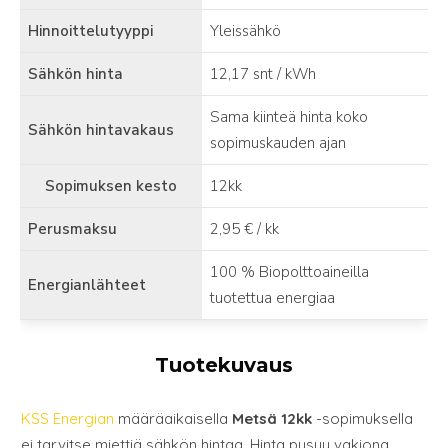
Hinnoittelutyyppi
Yleissähkö
Sähkön hinta
12,17 snt / kWh
Sama kiinteä hinta koko
Sähkön hintavakaus
sopimuskauden ajan
Sopimuksen kesto
12kk
Perusmaksu
2,95 € / kk
100 % Biopolttoaineilla
Energianlähteet
tuotettua energiaa
Tuotekuvaus
KSS Energian
määräaikaisella
Metsä 12kk
-sopimuksella
ei tarvitse miettiä sähkön hintaa. Hinta pysyy vakiona