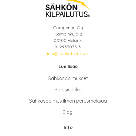
Comperion Oy
Kampinkuja 2
00100 Helsinki
Y: 2933035-3
info@sahkotesti.com
Lue lisää
Sähkösopimukse
t
Pörssisähkö
Sähkösopimus ilman perusmaksua
Blogi
Info