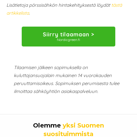
Lisätietoja pörssisähkön hintakehityksestä löydät
tästä
artikkelista
.
Siirry tilaamaan >
Nordicgreen.fi
Tilaamisen jälkeen sopimuksella on
kuluttajansuojalain mukainen 14 vuorokauden
peruuttamisoikeus. Sopimuksen perumisesta tulee
ilmoittaa sähköyhtiön asiakaspalveluun.
Olemme
yksi Suomen
suosituimmista