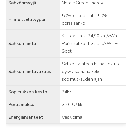
Sähkönmyyjä
Nordic Green Energy
50% kiinteä hinta, 50%
Hinnoittelutyyppi
pörssisähkö
Kiinteä hinta: 24,90 snt/kWh
Sähkön hinta
Pörssisähkö: 1,32 snt/kWh +
Spot
Sähkön kiinteän hinnan osuus
Sähkön hintavakaus
pysyy samana koko
sopimuskauden ajan
Sopimuksen kesto
24kk
Perusmaksu
3,46 € / kk
Energianlähteet
Vesivoima