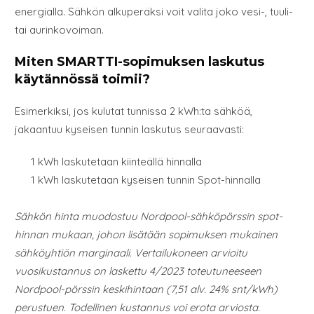
energialla. Sähkön alkuperäksi voit valita joko vesi-, tuuli-
tai aurinkovoiman.
Miten SMARTTI-sopimuksen laskutus
käytännössä toimii?
Esimerkiksi, jos kulutat tunnissa 2 kWh:ta sähköä,
jakaantuu kyseisen tunnin laskutus seuraavasti:
1 kWh laskutetaan kiinteällä hinnalla
1 kWh laskutetaan kyseisen tunnin Spot-hinnalla
Sähkön hinta muodostuu Nordpool-sähköpörssin spot-
hinnan mukaan, johon lisätään sopimuksen mukainen
sähköyhtiön marginaali. Vertailukoneen arvioitu
vuosikustannus on laskettu 4/2023 toteutuneeseen
Nordpool-pörssin keskihintaan (7,51 alv. 24% snt/kWh)
perustuen. Todellinen kustannus voi erota arviosta.