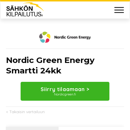
Nordic Green Energy
Smartti 24kk
Siirry tilaamaan >
Nordicgreen.fi
< Takaisin vertailuun