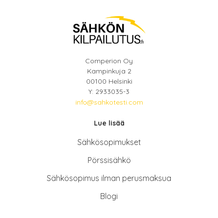
Comperion Oy
Kampinkuja 2
00100 Helsinki
Y: 2933035-3
info@sahkotesti.com
Lue lisää
Sähkösopimukse
t
Pörssisähkö
Sähkösopimus ilman perusmaksua
Blogi