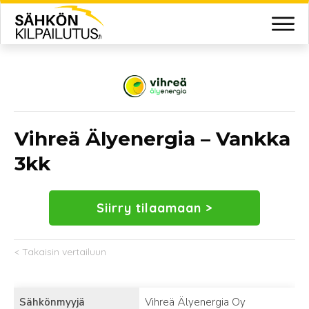
Vihreä Älyenergia – Vankka
3kk
Siirry tilaamaan >
< Takaisin vertailuun
Sähkönmyyjä
Vihreä Älyenergia Oy