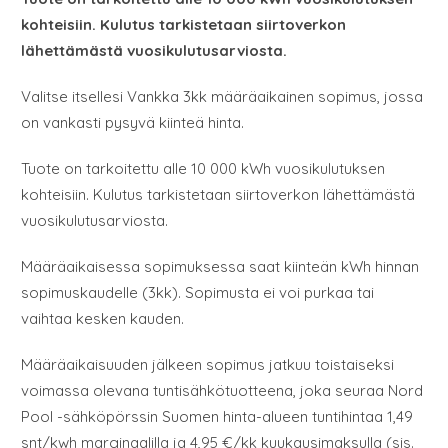
kohteisiin. Kulutus tarkistetaan siirtoverkon
lähettämästä vuosikulutusarviosta.
Valitse itsellesi Vankka 3kk määräaikainen sopimus, jossa
on vankasti pysyvä kiinteä hinta.
Tuote on tarkoitettu alle 10 000 kWh vuosikulutuksen
kohteisiin. Kulutus tarkistetaan siirtoverkon lähettämästä
vuosikulutusarviosta.
Määräaikaisessa sopimuksessa saat kiinteän kWh hinnan
sopimuskaudelle (3kk). Sopimusta ei voi purkaa tai
vaihtaa kesken kauden.
Määräaikaisuuden jälkeen sopimus jatkuu toistaiseksi
voimassa olevana tuntisähkötuotteena, joka seuraa Nord
Pool -sähköpörssin Suomen hinta-alueen tuntihintaa 1,49
snt/kwh marginaalilla ja 4,95 €/kk kuukausimaksulla (sis.