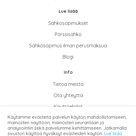
Lue lisää
Sähkösopimukse
t
Pörssisähkö
Sähkösopimus ilman perusmaksua
Blogi
Info
Tietoa meistä
Ota yhteyttä
Käyttöehdot
Käytämme evästeitä palvelun käytön mahdollistamiseen,
Tietosuoja- ja rekisteriseloste
mainosten näyttöön, mainosten seurantaan ja
analysointiin sekä palvelumme kehittämiseen. Jatkamalla
sivuston käyttöä hyväksyt evästeiden käytön.
Lue lisää