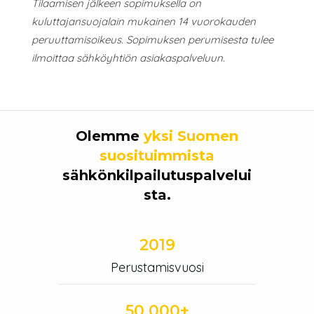
Tilaamisen jälkeen sopimuksella on
kuluttajansuojalain mukainen 14 vuorokauden
peruuttamisoikeus. Sopimuksen perumisesta tulee
ilmoittaa sähköyhtiön asiakaspalveluun.
Olemme
yksi Suomen
suosituimmista
sähkönkilpailutuspalvelui
sta.
2019
Perustamisvuosi
50 000+