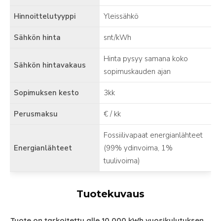
Hinnoittelutyyppi
Yleissähkö
Sähkön hinta
snt/kWh
Hinta pysyy samana koko
Sähkön hintavakaus
sopimuskauden ajan
Sopimuksen kesto
3kk
Perusmaksu
€ / kk
Fossiilivapaat energianlähteet
Energianlähteet
(99% ydinvoima, 1%
tuulivoima)
Tuotekuvaus
Tuote on tarkoitettu alle 10 000 kWh vuosikulutuksen