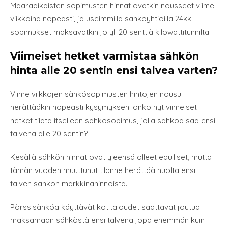
Määräaikaisten sopimusten hinnat ovatkin nousseet viime
viikkoina nopeasti, ja useimmilla sähköyhtiöillä 24kk
sopimukset maksavatkin jo yli 20 senttiä kilowattitunnilta.
Viimeiset hetket varmistaa sähkön
hinta alle 20 sentin ensi talvea varten?
Viime viikkojen sähkösopimusten hintojen nousu
herättääkin nopeasti kysymyksen: onko nyt viimeiset
hetket tilata itselleen sähkösopimus, jolla sähköä saa ensi
talvena alle 20 sentin?
Kesällä sähkön hinnat ovat yleensä olleet edulliset, mutta
tämän vuoden muuttunut tilanne herättää huolta ensi
talven sähkön markkinahinnoista.
Pörssisähköä käyttävät kotitaloudet saattavat joutua
maksamaan sähköstä ensi talvena jopa enemmän kuin