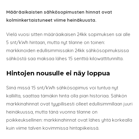
Määräaikaisten sähkösopimusten hinnat ovat
kolminkertaistuneet viime heinäkuusta.
Vielä vuosi sitten määräaikaisen 24kk sopimuksen sai alle
5 snt/kWh hintaan, mutta nyt tilanne on toinen:
markkinoiden edullisimmissakin 24kk sähkösopimuksissa
sähköstä saa maksaa lähes 15 senttiä kilowattitunnilta.
Hintojen nousulle ei näy loppua
Siinä missä 15 snt/kWh sähkösopimus voi tuntua nyt
kalliilta, saattaa tämäkin hinta olla pian historiaa. Sähkön
markkinahinnat ovat tyypillisesti olleet edullisimmillaan juuri
heinäkuussa, mutta tänä vuonna tilanne on
poikkeuksellinen: markkinahinnat ovat lähes yhtä korkealla
kuin viime talven kovimmissa hintapiikeissä.