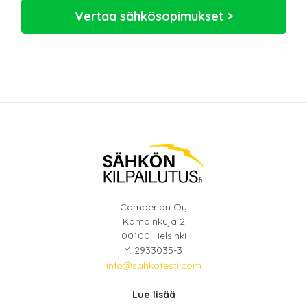
Vertaa sähkösopimukset >
Comperion Oy
Kampinkuja 2
00100 Helsinki
Y: 2933035-3
info@sahkotesti.com
Lue lisää