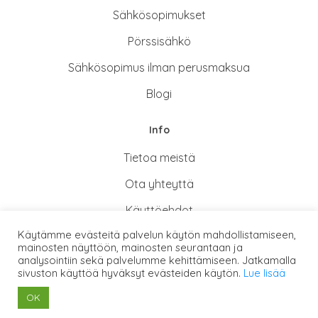
Sähkösopimukse
t
Pörssisähkö
Sähkösopimus ilman perusmaksua
Blogi
Info
Tietoa meistä
Ota yhteyttä
Käyttöehdot
Käytämme evästeitä palvelun käytön mahdollistamiseen,
Tietosuoja- ja rekisteriseloste
mainosten näyttöön, mainosten seurantaan ja
analysointiin sekä palvelumme kehittämiseen. Jatkamalla
sivuston käyttöä hyväksyt evästeiden käytön.
Lue lisää
No menu items have been found.
OK
2023 © Comperion Oy