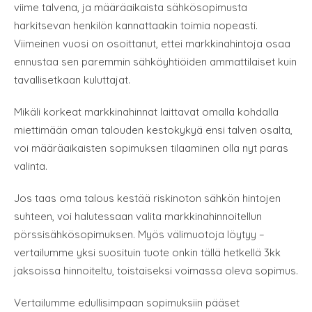
viime talvena, ja määräaikaista sähkösopimusta
harkitsevan henkilön kannattaakin toimia nopeasti.
Viimeinen vuosi on osoittanut, ettei markkinahintoja osaa
ennustaa sen paremmin sähköyhtiöiden ammattilaiset kuin
tavallisetkaan kuluttajat.
Mikäli korkeat markkinahinnat laittavat omalla kohdalla
miettimään oman talouden kestokykyä ensi talven osalta,
voi määräaikaisten sopimuksen tilaaminen olla nyt paras
valinta.
Jos taas oma talous kestää riskinoton sähkön hintojen
suhteen, voi halutessaan valita markkinahinnoitellun
pörssisähkösopimuksen. Myös välimuotoja löytyy –
vertailumme yksi suosituin tuote onkin tällä hetkellä 3kk
jaksoissa hinnoiteltu, toistaiseksi voimassa oleva sopimus.
Vertailumme edullisimpaan sopimuksiin pääset